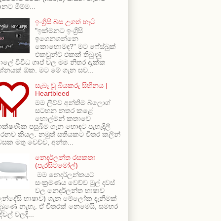
ානට මිම්ම...
ඉංග්‍රීසි බස උගත් හැටි
"ඉක්මනට ඉංග්‍රීසි
ඉගෙනගන්නෙ
කොහොමද?" මට ෆේස්බුක්
එකවුන්ට් එකක් තිබුණු
ාලේ විවිධ ගෘප් වල මම නිතර දැක්ක
්‍රශ්නයක් ඕක. මට මේ ගැන සව...
සැබෑ වූ බියකරු සිහිනය |
Heartbleed
මම ලිව්ව අන්තිම බ්ලොග්
සටහන නතර කළේ
හොල්මන් කතාවෙ
ාක්ෂණික පසුබිම ගැන හොඳට පැහැදිලි
රනව කියල. නමුත් සතියකට විතර කලින්
වසක මතු වෙච්ච, අන්ත...
නෙදර්ලන්ත රසකතා
(පැරසිටමෝල්)
මම නෙදර්ලන්තයට
සංක්‍රමණය වෙච්ච මුල් දවස්
වල නෙදර්ලන්ත භාෂාව
ලන්දේසි භාෂාව) ගැන මේලෝක දැනීමක්
ිබුණෙ නැහැ. ඒ විතරක් නෙමෙයි, සමහර
ේවල් වලදි...