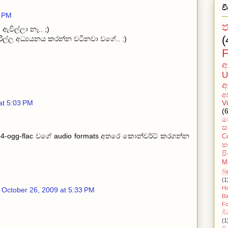
ව
5 PM
ඇවිල්ලා නෑ.. ;)
(
රිල්ල අධ්‍යයනය කරන්න වටිනවා වගේ.. :)
F
ආ
U
ආ
අ
at 5:03 PM
V
(6
ප
ස
4-ogg-flac වගේ audio formats අතරෙ කොන්වර්ට් කරගන්න
C
ක
ස
M
බු
(1
Ha
October 26, 2009 at 5:33 PM
Ba
F
බී
(1