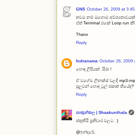
GNS
October 26, 2009 at 3:4
තවම නම් ඔහොම අව්‍ශ්‍යතාවයක් 
ඒත් Terminal එකේ Loop run කි
Thanx
Reply
Indranama
October 26, 2009 
හොඳ ලිපියක්. සිරා !
ඒ වගේම ලිනක්ස් වලදි mp3-mp
පුලුවන් හොඳ ටූල් එකක් තියේද?
Reply
ශාකුන්තල | Shaakunthala
ස්තුතියි ප්‍රතිචාර වලට. :)
@ඉන්දරේ,