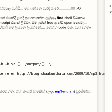
බරපතල වැඩියි... මම යන්නෙ වැරදි පාරේ............!!!! :-O
ැම්පස් එකේදි ළඟදි ඉගෙනගන්න ලැබුණු
find
shell විධානය.
script එකක් ලිව්වා. මම ඉතින් free ඇන්ඩ් open නොවැ...
ඒකයි මේ ලියමන ලියන්නේ.... මෙන්න code එක. වැඩ දන්නා
h -b $2 {} ./output/{}  \;

se refer http://blog.shaakunthala.com/2009/10/mp3.html"

e කරගන්න. ඒක කැමති නමකින් (උදා:
mp3enc.sh
) සුරකින්න.