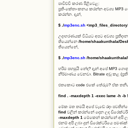
පාවිච්චි කරණ පිළිවෙළ:
ප්‍රති-කේතාංකනය කරන්න අවශ්‍ය MP3 
කරන්න. දැන්,
$ ./
mp3enc.sh
<mp3_files_directory
උදාහරණයක් විධියට අපට අවශ්‍ය ප්‍රතිද
තියෙන්නෙ
/home/shaakunthala/Des
තියෙන්නේ,
$ ./
mp3enc.sh
/home/shaakunthala/
හරිම පහසුයි නේද? දැන් අපේ MP3 ගොන
නිර්මාණය වෙනවා. Bitrate අඩු කළ (ප්‍රත
එතකොට code එකේ තේරුම? ඒක තනියම 
find . -maxdepth 1 -exec lame -h -b $
මේක මත තමයි අපේ වැඩේ රඳා පවතින්
find
වලින් කරන්නේ දෙන ලද ඩිරෙක්ටර
-maxdepth 1
මේකෙන් කරන්නේ අපි ලබ
එනම් අපි ලබා දුන් ඩිරෙක්ටරියෙ පම