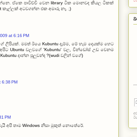
ව
ිතන්නෙ. ඒකෙ පාවිච්චි වෙන library ටික මොනවද කියල ටිකක්
 කෑල්ලක් අටවගන්න එක අමාරු නෑ. ;)
බ
2009 at 6:16 PM
වගේ ලිපියක්. මමත් ඊයෙ Kubuntu දැම්ම, මේ හැම දෙයක්ම හෙට
 අපිට Ubuntu වලවගේ 'Kubuntu' වල, වින්ඩෝස් උඩ වෙනම
Kubuntu දාන්න පුලුවන්ද ?(wudi වලින් වගේ)
t 6:38 PM
අළ
:31 PM
ඊම
යි අපි තාම Windows නිසා මුකුත් නොතේරේ.