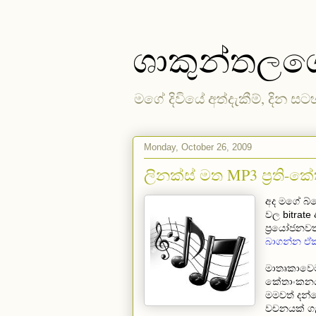
ශාකුන්තල
මගේ දිවියේ අත්දැකීම්, දින සට
Monday, October 26, 2009
ලිනක්ස් මත MP3 ප්‍රති-
අද මගේ බ්
වල bitrate
ප්‍රයෝජනවත
බාගන්න ඒ
මාතෘකාවෙම 
කේතාංකනය
මමවත් දන්නෙ
වචනයක් ගැ