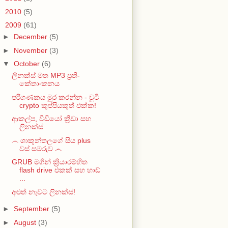
►
2010
(5)
▼
2009
(61)
►
December
(5)
►
November
(3)
▼
October
(6)
ලිනක්ස් මත MP3 ප්‍රති-
කේතාංකනය
පරිගණකය මුර කරන්න - චූටි
crypto කුප්පියකුත් එක්ක!
ආකල්ප, වීඩියෝ ක්‍රීඩා සහ
ලිනක්ස්
෴ ශාකුන්තලගේ සිය plus
වස් සමරුව ෴
GRUB මගින් ක්‍රියාරම්භිත
flash drive එකක් සහ හාඩ්
...
අළුත් නැවට ලිනක්ස්!
►
September
(5)
►
August
(3)