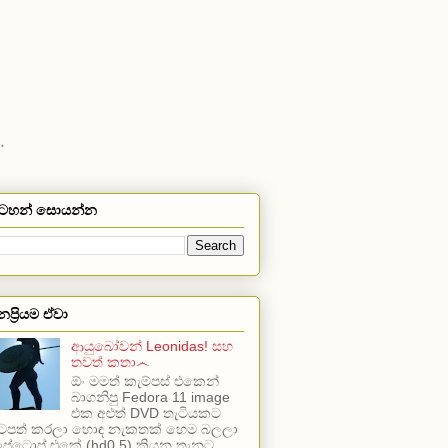
.
ටහන් සොයන්න
නප්‍රියම ඒවා
ආයුබෝවන් Leonidas! සහ
තවත් කතා෴
ඕං මමත් කැම්පස් එකෙන්
බාගනිපු Fedora 11 image
එක අළුත් DVD තැටියකට
ිටපත් කරලා හොඳ නැකතක් හෙම බලලා
ැප්ටොප් එකේ (hd0,5) කියන තැනට