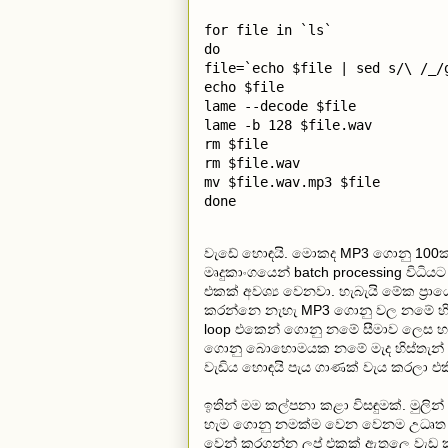
for file in `ls`

do

file=`echo $file | sed s/\ /_/g
echo $file

lame --decode $file

lame -b 128 $file.wav

rm $file

rm $file.wav

mv $file.wav.mp3 $file

done
වැඩේ හොඳයි. මොකද MP3 ගොනු 100ක්
මෘදුකාංගයෙන් batch processing විධි
එකක් අවශ්‍ය වෙනවා. හැබැයි මේක ප්‍ර
කරන්නෙ නැහැ MP3 ගොනු වල නමේ හිස්තැ
loop එකෙන් ගොනු නමේ සීමාව ලෙස හඳ
ගොනු බොහොමයක නමේ මැද හිස්තැන් ත
වැඩිය හොඳයි පැය ගාණක් වැය කරලා 
ඉතින් මම කල්පනා කළා විසඳුමක්. මුලි
හැම ගොනු නමක්ම වෙන වෙනම උධෘත ස
වෙන් කරගන්න ලූප් එකක් ඇතුලෙ වැඩ කරන