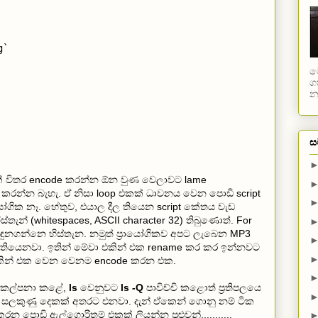
`

ම
ග
න
ස
 විතර encode කරන්න ඕන වුණ වෙලාවට lame
යට කරන්න බැහැ. ඒ නිසා loop එකක් ධාවනය වෙන පොඩි script
ායෝගික නෑ. හේතුව, එයාල දීල තියෙන script කේතය වැඩ
න් (whitespaces, ASCII character 32) තිබුණොත්. For
ුනගන්නෙ හිස්තැන. නමුත් ප්‍රායෝගිකව අපට ලැබෙන MP3
ියෙනවා. ඉතින් මේවා එකින් එක rename කර කර ඉන්නවට
එකින් එක වෙන වෙනම encode කරන එක.
න් කල්පනා කළේ,
ls
වෙනුවට
ls -Q
පාවිච්චි කළොත් ප්‍රතිපලයෙ
ලකුණු දෙකක් අතරට එනවා. දැන් ඒකෙන් ගොනු නම් ටික
 පොඩි ඇල්ගොරිතම් එකක් ලියන්න පුළුවන්...........