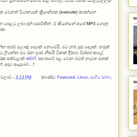
යෙන ප්‍රති-කේතාංකනය කළ ගොනු. ඒවත් එක්ක පටලැවිල්ලක්
මත වෙනත් විධානයක් ක්‍රියාත්මක (execute) කරන්නෙ
ස
 පෙළට ලබා දුන් පරාමිතීන්. ඒ කියන්නේ අපේ MP3 ගොනු
 එක.
 තරම් ලොකු දෙයක් නෙමෙයි. මට නම් සුළු දෙයක්. නමුත්
ියට ලියන්න මට ඕන වුණ නිසයි ටිකක් දීර්ඝව විස්තර කළේ.
කාරක අත්වැලක්
diGIT
සඟරාවේ පළ වෙන බවත් නැවත මතක්
්, අදට ආයුබෝ....!
 වෙලාව -
3:13 PM
කාණ්ඩ:
Featured
,
Linux
,
ආගිය කතා
,
ස