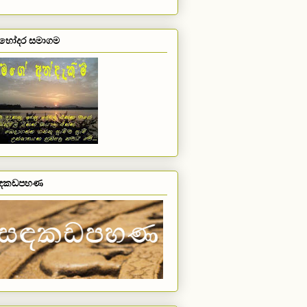
හෝදර සමාගම
ඳකඩපහණ