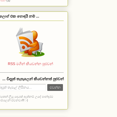
ිගමන
(1)
්ලොග් එක හොඳයි නම් ...
RSS මගින් කියවන්න පුළුවන්
... විද්‍යුත් තැපෑලෙන් කියවන්නත් පුළුවන්
ුතෙන් ලියූ දෙයක් ඇත්නම් උදේ පාන්දරම
ේලෙන් එවනවා!!! :-)