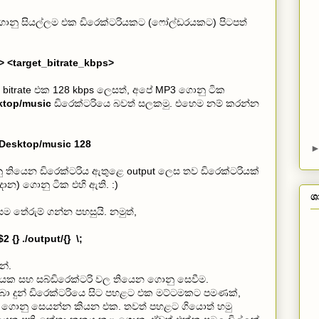
ගොනු සියල්ලම එක ඩිරෙක්ටරියකට (ෆෝල්ඩරයකට) පිටපත්
> <target_bitrate_kbps>
ාන bitrate එක 128 kbps ලෙසත්, අපේ MP3 ගොනු ටික
ktop/music
ඩිරෙක්ටරියෙ බවත් සලකමු. එහෙම නම් කරන්න
Desktop/music 128
ු තියෙන ඩිරෙක්ටරිය ඇතුළෙ output ලෙස තව ඩිරෙක්ටරියක්
ිදාන) ගොනු ටික එහි ඇති. :)
ශ
තේරුම් ගන්න පහසුයි. නමුත්,
2 {} ./output/{} \;
නේ.
ියක සහ සබ්ඩිරෙක්ටරි වල තියෙන ගොනු සෙවීම.
ා දුන් ඩිරෙක්ටරියෙ සිට පහළට එක මට්ටමකට පමණක්,
ණක් ගොනු සෙයන්න කියන එක. තවත් පහළට ගියොත් හමු