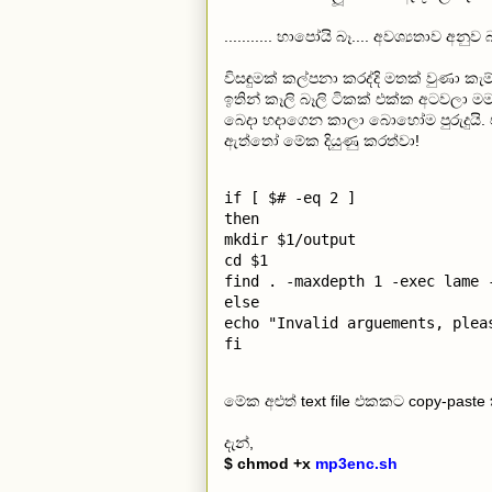
........... හාපෝයි බෑ.... අවශ්‍යතාව අනුව 
විසඳුමක් කල්පනා කරද්දි මතක් වුණා ක
ඉතින් කෑලි බෑලි ටිකක් එක්ක අටවලා මම 
බෙදා හදාගෙන කාලා බොහෝම පුරුදුයි. 
ඇත්තෝ මේක දියුණු කරත්වා!
if [ $# -eq 2 ]

then

mkdir $1/output

cd $1

find . -maxdepth 1 -exec lame -
else

echo "Invalid arguements, plea
fi
මේක අළුත් text file එකකට copy-past
දැන්,
$ chmod +x
mp3enc.sh