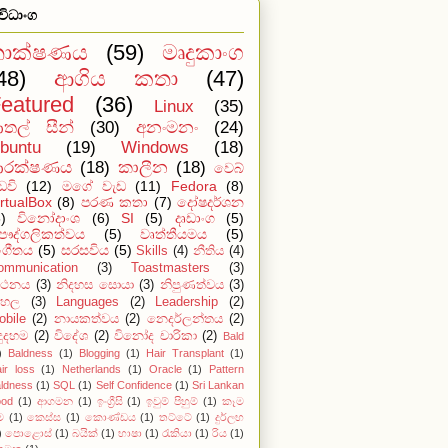
ිවිධාංග
තාක්ෂණය
(59)
මෘදුකාංග
48)
ආගිය කතා
(47)
eatured
(36)
Linux
(35)
තල් සීන්
(30)
අනංමනං
(24)
buntu
(19)
Windows
(18)
රක්ෂණය
(18)
කාලීන
(18)
වෙබ්
ඩවි
(12)
මගේ වැඩ
(11)
Fedora
(8)
irtualBox
(8)
පරණ කතා
(7)
දෝෂදර්ශන
)
විනෝදාංශ
(6)
SI
(5)
දෘඩාංග
(5)
ෞද්ගලිකත්වය
(5)
වෘත්තීයමය
(5)
ංගීතය
(5)
සරසවිය
(5)
Skills
(4)
නීතිය
(4)
ommunication
(3)
Toastmasters
(3)
ථනය
(3)
නිදහස සොයා
(3)
නිපුණත්වය
(3)
ිංහල
(3)
Languages
(2)
Leadership
(2)
obile
(2)
නායකත්වය
(2)
නෙදර්ලන්තය
(2)
දුදහම
(2)
විදේශ
(2)
විනෝද චාරිකා
(2)
Bald
)
Baldness
(1)
Blogging
(1)
Hair Transplant
(1)
ir loss
(1)
Netherlands
(1)
Oracle
(1)
Pattern
ldness
(1)
SQL
(1)
Self Confidence
(1)
Sri Lankan
ood
(1)
ආගමන
(1)
ඉංග්‍රීසි
(1)
ඉවුම් පිහුම්
(1)
කෑම
ම
(1)
කෙස්ස
(1)
කොණ්ඩය
(1)
තට්ටේ
(1)
දුර්ලභ
)
පොළොස්
(1)
බයික්
(1)
භාෂා
(1)
රැකියා
(1)
රිය
(1)