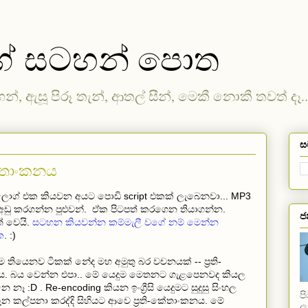
ගේ සටහන් පොත
හන්, ඇසූ පිරූ තැන්, ආතල් සීන්, මෙකී නොකී තවත් දෑ..
ස
කේතාංකනය
ලොග් එක කියවන අයට පොඩි script එකක් ලැබෙනවා... MP3
 අඩු කරගන්න පුළුවන්. ඒක පිටපත් කරගෙන තියාගන්න.
ජ
් වෙයි.
සටහන කියවන්න කම්මැලී වගේ නම් මෙන්න
ක
. :)
තියෙනව ටිකක් නේද මහ අමුතු බර වචනයක් -- ප්‍රති-
. බය වෙන්න එපා.. මේ යෙදුම මෙතනට ගැළපෙනවද කියල
 නෑ :D . Re-encoding කියන ඉංග්‍රීසි යෙදුමට සුදුසු සිංහල
ප
න කල්පනා කරද්දි සිහියට ආවෙ ප්‍රති-කේතාංකනය. මේ
ල