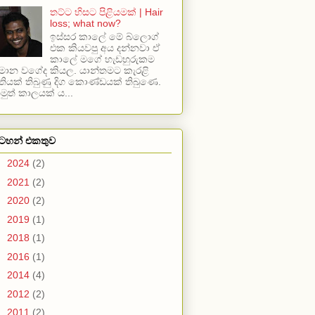
තට්ට හිසට පිළියමක් | Hair
loss; what now?
ඉස්සර කාලේ මේ බ්ලොග්
එක කියවපු අය දන්නවා ඒ
කාලේ මගේ හැඩහුරුකම
ොන වගේද කියල. යාන්තමට කැරළි
තියක් තිබුණු දිග කොණ්ඩයක් තිබුණෙ.
මුත් කාලයක් ය...
ටහන් එකතුව
►
2024
(2)
►
2021
(2)
►
2020
(2)
►
2019
(1)
►
2018
(1)
►
2016
(1)
►
2014
(4)
►
2012
(2)
►
2011
(2)