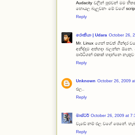
Audacity වලින් පුළුවන් මම හ
හොයල බැලුවනං මේ වගේ script
Reply
රොකියා | Udara
October 26, 
Mr. Linux ගෙන් තවත් ගින්දර 
අනිද්දම අත්හදා බලන්න ඕනෙ.
පාර්ටිශන් එකක් හදන්නෙ නැතුව 
Reply
Unknown
October 26, 2009 a
එල..
Reply
මාස්ටර්
October 26, 2009 at 7
වැඩේ නම් එල වගේ පෙනේ. හැබැ
Reply