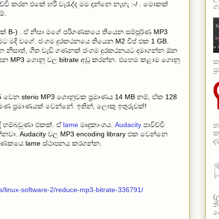
්චි කරන එකේ හරි වැරැද්ද මම දන්නෙ නැහැ :-/ . මොකක්
ග
්.
 B-) . ඒ නිසා මගේ පරිගණකයෙ තියෙන සම්පූර්ණ MP3
ට මදි වගේ. ජංගම දුරකථනයෙ තියෙන M2 චිප් එක 1 GB.
 ඕන නිසාත්, ගීත වැඩි ගණනක් ජංගම දුරකථනයට දමාගන්න ඕන
ෙන MP3 ගොනු වල bitrate අඩු කරන්න. එහෙම කළාම ගොනු
ක
ප
ර 5 වෙන sterio MP3 ගොනුවක ප්‍රමාණය 14 MB නම්, ඒක 128
පමණ ප්‍රමාණයක් වෙන්නේ. ඉතින්, ලොකු ඉතුරුවක්!
දි හම්බවුණා එකක්. ඒ
lame
මෘදුකාංගය.
Audacity
පාවිච්චි
ත
ක
නවා. Audacity වල MP3 encoding library එක වෙන්නෙ
ද
පරිගණකයෙ lame ස්ථාපනය කරගන්න.
ns/linux-software-2/reduce-mp3-bitrate-336791/
(
ත
ද