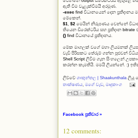
වෙන්නේ output ඩිරෙක්ටරිය ඇතුළෙ ති
ඇති වීම වැළැක්වීමයි අරමුණ.
-exec
find විධානයෙන් දෙන ප්‍රතිදානය 
මේකෙන්.
$1
,
$2
මෙයින් නිරූපණය වෙන්නේ විධාන
තියෙන ඩිරෙක්ටරිය සහ ප්‍රතිදාන bitrate
{}
find විධානයේ ප්‍රතිදානය.
මේක මාගලක් වගේ මහා ලියමනක් ලියන්න
වැඩි පිරිසකට තේරුම් ගන්න පුළුවන් විධ
Shell Script ලිවීම ගැන සිංහලෙන් උප
කරන්න කැමතියි. මමයි ලියන්නේ. :) ඉතින
ලිව්වේ
ශාකුන්තල | Shaakunthala
ලියූ
තාක්ෂණය
,
මගේ වැඩ
,
මෘදුකාංග
Facebook ප්‍රතිචාර »
12 comments: