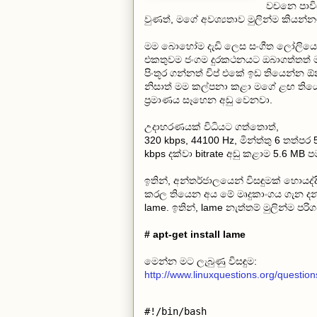
වචනෙ පාවිච
වුණත්, මගේ අවශ්‍යතාව මුලින්ම කියන්නම
මම බොහෝම දැඩි ලෙස සංගීත ලෝලියෙක්
එකතුවම ජංගම දුරකථනයට ඔබාගත්තත් ම
පිංතූර ගන්නත් චිප් එකේ ඉඩ තියෙන්න
නිසාත් මම කල්පනා කළා මගේ ළඟ තිය
ප්‍රමාණය සෑහෙන අඩු වෙනවා.
උදාහරණයක් විධියට ගත්තොත්,
320 kbps, 44100 Hz, මින්ත්තු 6 තත්ප
kbps දක්වා bitrate අඩු කළාම 5.6 MB 
ඉතින්, අන්තර්ජාලයෙන් විසඳුමක් හොයද්
කරල තියෙන අය මේ මෘදුකාංගය ගැන දන්
lame. ඉතින්, lame නැත්තම් මුලින්ම 
# apt-get install lame
මෙන්න මට ලැබුණු විසඳුම:
http://www.linuxquestions.org/questio
#!/bin/bash
