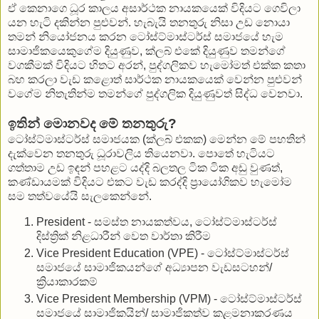
ඒ කෙනාගෙ ධූර කාලය අසාර්ථක නායකයෙක් විදියට ගෙවිලා
යන හැටි දකින්න පුළුවන්. හැබැයි තනතුරු නිසා උඩ නොයා
තමන් නියෝජනය කරන ටෝස්ට්මාස්ටර්ස් සමාජයේ හැම
සාමාජිකයෙකුගේම දියුණුව, ක්ලබ් එකේ දියුණුව තමන්ගේ
වගකීමක් විදියට හිතට අරන්, පුද්ගලිකව හැමෝමත් එක්ක කතා
බහ කරලා වැඩ කළොත් සාර්ථක නායකයෙක් වෙන්න පුළුවන්
වගේම නිතැතින්ම තමන්ගේ පුද්ගලික දියුණුවත් සිද්ධ වෙනවා.
ඉතින් මොනවද මේ තනතුරු?
ටෝස්ට්මාස්ටර්ස් සමාජයක (ක්ලබ් එකක) මෙන්න මේ පහතින්
දැක්වෙන තනතුරු ධූරාවලිය තියෙනවා. පොතේ හැටියට
ගත්තාම උඩ ඉඳන් පහළට යද්දි බලතල ටික ටික අඩු වුණත්,
කණ්ඩායමක් විදියට එකට වැඩ කරද්දි ප්‍රායෝගිකව හැමෝම
සම තත්වයේයි සැලකෙන්නේ.
President - සමස්ත නායකත්වය, ටෝස්ට්මාස්ටර්ස්
දිස්ත්‍රික් නිළධාරීන් වෙත වාර්තා කිරීම
Vice President Education (VPE) - ටෝස්ට්මාස්ටර්ස්
සමාජයේ සාමාජිකයන්ගේ අධ්‍යාපන වැඩසටහන්/
ක්‍රියාකාරකම්
Vice President Membership (VPM) - ටෝස්ට්මාස්ටර්ස්
සමාජයේ සාමාජිකයින්/ සාමාජිකත්ව කළමනාකරණය