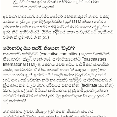
බ්‍රෑන්ඩ් එකක අවභාවිතාව නීතිමය ගැටළු පවා මතු
කරන්න පුළුවන් දෙයක්.
අවසාන වශයෙන්, ටෝස්ට්මාස්ටර් කෙනෙකුගේ නමට එකතු
කරගත හැකි ඉහළම පිළිගැනීමකින් යුත් DTM කියන තත්වය
ලබාගන්න මේ නායකත්ව කමිටුවේ අවම වශයෙන් අවුරුද්දක
අත්දැකීම් අනිවාර්යයි. (පිරිස ඉදිරියේ කතා පැවැත්වීමේ හැකියාව
පමණක් ප්‍රමාණවත් නැහැ)
මොනවද ඔය තරම් තියෙන 'වැඩ'?
නායකත්ව කමිටුවට (executive committee) ලොකු වගකීමක්
තියෙනවා. ක්ලබ් එකේ හැම සාමාජිකයෙක්ම Toastmasters
International (TMI) ආයතනය වෙත අර්ධ වාර්ෂිකව සාමාජික
ගාස්තු ගෙවනවා. ඒ නිසා කාගේ කාගේත් කාලය = මුදල් බව
පෙනෙනවා ඇති. ඉතින් මේ වියදම් කරන මුදල් වලට උපරිම
සාධාරණයක් වෙන්න නම් නායකත්ව කමිටුව සාමාජිකයන්ගේ
ක්‍රියාකාරකම් වලට ඕනා පරිසරය සකසන්න (facilitate කරන්න)
ඕනා. ධූරාවලියක් විධියට සංවිධානය වුණු කමිටුවක් ඉන්නෙ
ටෝස්ට්මාස්ටර්ස් වෙතින් ලබා දීපු ක්‍රමවේදයන්ට අනුකූලව ඒ
දේ කරන්නයි.
මම එහෙම ලිව්වා කියලා දැන් මේක කියවන සමහර
ටෝස්ට්මාස්ටර්ස්ලා තම තමන්ගේ ක්ලබ් කොමිටිය පැත්තට