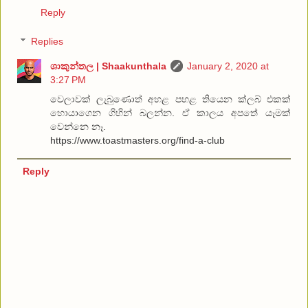
Reply
Replies
ශාකුන්තල | Shaakunthala
January 2, 2020 at
3:27 PM
වෙලාවක් ලැබුණොත් අහළ පහළ තියෙන ක්ලබ් එකක්
හොයාගෙන ගිහින් බලන්න. ඒ කාලය අපතේ යෑමක්
වෙන්නෙ නෑ.
https://www.toastmasters.org/find-a-club
Reply