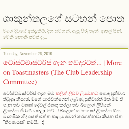
ශාකුන්තලගේ සටහන් පොත
මගේ දිවියේ අත්දැකීම්, දින සටහන්, ඇසූ පිරූ තැන්, ආතල් සීන්,
මෙකී නොකී තවත් දෑ...
Tuesday, November 26, 2019
ටෝස්ට්මාස්ටර්ස් ගැන තවදුරටත්... | More
on Toastmasters (The Club Leadership
Committee)
ටෝස්ට්මාස්ටර්ස් ගැන මම
කලින් ලිව්ව ලියමනට
හොඳ ප්‍රතිචාර
තිබුණු නිසාත්, මගේ යාළුවන්ගෙන් ලැබුණු ප්‍රතිචාරත් මත මම ඒ
ගැන තව ටිකක් දේවල් එකතු කරලා තව බ්ලොග් ලිපියක්
ලියන්න තීරණය කළා. ඔව්...! බ්ලොග් සටහනක් ලියන්න ඕන
මානසික නිදහසත් එක්ක කාලය වෙන් කරගන්නවා කියන ඒක
"තීරණයක්" තමයි... :)