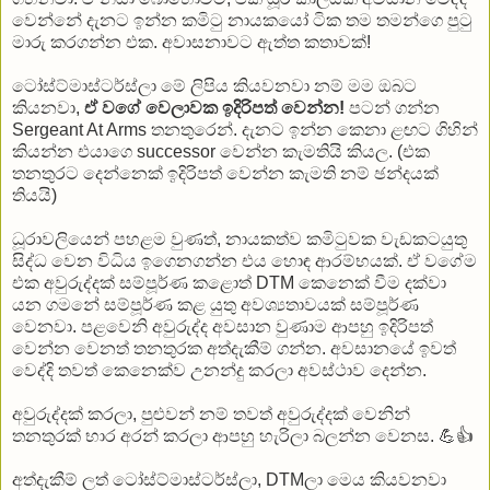
වෙන්නේ දැනට ඉන්න කමිටු නායකයෝ ටික තම තමන්ගෙ පුටු
මාරු කරගන්න එක. අවාසනාවට ඇත්ත කතාවක්!
ටෝස්ට්මාස්ටර්ස්ලා මේ ලිපිය කියවනවා නම් මම ඔබට
කියනවා,
ඒ වගේ වෙලාවක ඉදිරිපත් වෙන්න!
පටන් ගන්න
Sergeant At Arms තනතුරෙන්. දැනට ඉන්න කෙනා ළඟට ගිහින්
කියන්න එයාගෙ successor වෙන්න කැමතියි කියල. (එක
තනතුරට දෙන්නෙක් ඉදිරිපත් වෙන්න කැමති නම් ඡන්දයක්
තියයි)
ධූරාවලියෙන් පහළම වුණත්, නායකත්ව කමිටුවක වැඩකටයුතු
සිද්ධ වෙන විධිය ඉගෙනගන්න එය හොඳ ආරම්භයක්. ඒ වගේම
එක අවුරුද්දක් සම්පූර්ණ කළොත් DTM කෙනෙක් වීම දක්වා
යන ගමනේ සම්පූර්ණ කළ යුතු අවශ්‍යතාවයක් සම්පූර්ණ
වෙනවා. පළවෙනි අවුරුද්ද අවසාන වුණාම ආපහු ඉදිරිපත්
වෙන්න වෙනත් තනතුරක අත්දැකීම් ගන්න. අවසානයේ ඉවත්
වෙද්දි තවත් කෙනෙක්ව උනන්දු කරලා අවස්ථාව දෙන්න.
අවුරුද්දක් කරලා, පුළුවන් නම් තවත් අවුරුද්දක් වෙනින්
තනතුරක් භාර අරන් කරලා ආපහු හැරිලා බලන්න වෙනස. 💪👍
අත්දැකීම් ලත් ටෝස්ට්මාස්ටර්ස්ලා, DTMලා මෙය කියවනවා