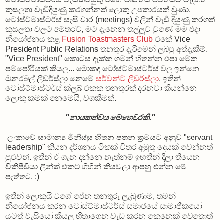
කුසලතා වැඩිදියුණු කරගන්නත් ලොකු උපකාරයක් වුණා.
ටෝස්ට්මාස්ටර්ස් සැසි වාර (meetings) වලින් වැඩි දියුණු කරගත්
කුසලතා වලට අමතරව, මට දැනෙන තල්ලුව වුණේ මම එදා
නියෝජනය කළ
Fusion Toastmasters Club
එකේ Vice
President Public Relations තනතුර දැරීමෙන් ලබපු අත්දැකීම්.
"Vice President" කොටස දැක්ක ගමන් හිතන්න එපා මේක
පම්පෝරියක් කියල... මොකද ටෝස්ට්මාස්ටර්ස් වල ඉන්නෙ
ඔනරබල් ලීඩර්ස්ලා නෙමේ
සර්වන්ට් ලීඩර්ස්ලා
. ඉතින්
ටෝස්ට්මාස්ටර්ස් ක්ලබ් එකක තනතුරක් දරනවා කියන්නෙ
ලොකු කමක් නෙමෙයි, වගකීමක්.
"නායකත්වය මෙහෙවරකි."
ලංකාවේ සාමාන්‍ය මිනිස්සු හිතන පතන ක්‍රමයට අනුව "servant
leadership" කියන දර්ශනය ටිකක් විතර අමුතු දෙයක් වෙන්නත්
පුළුවන්. ඉතින් ඒ ගැන දන්නෙ නැත්නම් ඉහතින් දීලා තියෙන
විකිපීඩියා ලින්ක් එකට ගිහින් කියවලා ආපහු එන්න මේ
පැත්තට. :)
ඉතින් ලොකුයි වගේ පේන තනතුරු ලැබුණාම, තමන්
නියෝජනය කරන ටෝස්ට්මාස්ටර්ස් සමාජයේ සාමාජිකයෝ
යටත් වැසියෝ කියල හිතාගෙන වැඩ කරන කෙනෙක් වෙතොත්