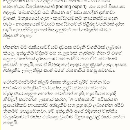
කළමනාකරණයට අදාළ එක්තරා සොෆ්ට්වෙයාර් එකක්
සම්බන්ධව විශේෂඥයෙක් (tooling expert). මම මගේ විෂයයට
අදාළව 'බොනට්ටුව යට තියෙන දේ' පවා හොඳින් දන්නවා
වුණත්, මනුෂ්‍යයෝ ගැන - කණ්ඩායමකට නායකත්වය දෙන
හැටි - නායකයෙක් විධියට කණ්ඩායමක් පිළිබඳ වගකීමක් දරන
හැටි ගැන කිසිදු ප්‍රායෝගික දැනුමක් හෝ අත්දැකීමක් මට
තිබුණේ නැහැ.
හිතන්න මට රැකියාවේදී යම් දවසක එවැනි වගකීමක් ලැබුණා
කියල. අත්දැකීම් මදිකම සහ සැලසුමක් නැතිකම නිසා ඒ වගේ
ලොකු වගකීමක් දරනකොට සමහරවිට මාව හිර වෙන්නත්
පුළුවන්. හැබැයි, මම ඒ පිළිබඳ කල් ඇතුව පුහුණුවක් ලබල අවශ්‍ය
අත්දැකීම් ලබල තිබුණොත් මගේ රාජකාරිය පහසු වෙනවා.
ටෝස්ට්මාස්ටර්ස් ක්ලබ් එකක නිළයක් දැරීම ඔන්න ඔය
කාරණාව සම්පූර්ණ කරගන්න උදව් වෙනවා වෙනවා.
වැරදුණාට බැනුම් අහන්න වෙන්නේ නැති, හැමවිටම වැරදි
නිවැරදි කරගන්න උපකාර කරන, "ආරක්ෂාකාරී" පරිසරයක
ප්‍රායෝගිකව නායකත්ව අත්දැකීම් සහ පුහුණුව ලබාගන්න අපිව
නිකම්ම පෙළඹෙනවා. මේ අත්දැකීම් අපේ එදිනෙදා වෘත්තීය
නිපුණතාවන් එක්ක එක්කාසු වුණාම ඊළඟ ලෙවල් එකට යන්න
පහසුයි.