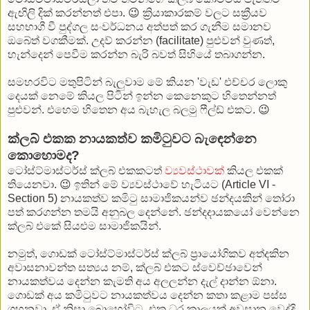
ඇඟිලි දික් කරන්නත් එපා. 😉 ක්‍රියාකාරකම් වලට සක්‍රීයව
සහභාගී වී පුද්ගල සංවර්ධනය අත්පත් කර ගැනීම සමානව
ඔබේත් වගකීමක්. උදව් කරන්න (facilitate) පුළුවන් වුණත්,
හැන්දෙන් පෙවීම කරන්න බැරි බවත් සිහියේ තබාගන්න.
සමහරවිට මතුපිටින් බැලුවාම මේ කියන 'වැඩ' එච්චර ලොකු
දෙයක් නෙමේ කියල පිටින් ඉන්න කෙනෙකුට හිතෙන්නත්
පුළුවන්. එහෙම හිතෙන අය බැහැල බලමු ෆීල්ඩ් එකට. 😉
ක්ලබ් එකක නායකත්ව කමිටුවට බැඳෙන්නෙ
කොහොමද?
ටෝස්ට්මාස්ටර්ස් ක්ලබ් එකකටත්
ව්‍යවස්ථාවක්
කියල එකක්
තියෙනවා. 😉 ඉතින් මේ ව්‍යවස්ථාවේ හැටියට (Article VI -
Section 5) නායකත්ව කමිටු සාමාජිකයන්ව ඡන්දයකින් තෝරා
පත් කරගන්න තමයි අනුබල දෙන්නේ. ඡන්දදායකයෝ වෙන්නෙ
ක්ලබ් එකේ සියළුම සාමාජිකයින්.
නමුත්, ගොඩක් ටෝස්ට්මාස්ටර්ස් ක්ලබ් ප්‍රායෝගිකව අත්දකින
අවාසනාවන්ත සත්‍යය නම්, ක්ලබ් එකට ස්වෙච්ඡාවෙන්
නායකත්වය දෙන්න කැමති අය අලලන්න දැල් දාන්න ඕනා.
ගොඩක් අය කමිටුවට නායකත්වය දෙන්න කතා කළාම පස්ස
ගහනවා. ඒ නිසා බොහෝවිට, එක ධූර කාලයක් අවසාන වෙද්දි