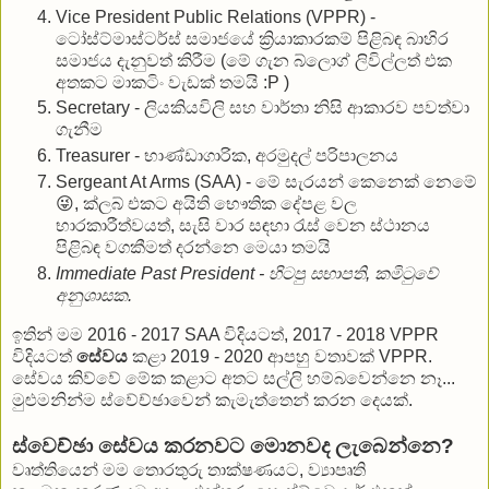
Vice President Public Relations (VPPR) -
ටෝස්ට්මාස්ටර්ස් සමාජයේ ක්‍රියාකාරකම් පිළිබඳ බාහිර
සමාජය දැනුවත් කිරීම (මේ ගැන බ්ලොග් ලිවිල්ලත් එක
අතකට මාකටිං වැඩක් තමයි :P )
Secretary - ලියකියවිලි සහ වාර්තා නිසි ආකාරව පවත්වා
ගැනීම
Treasurer - භාණ්ඩාගාරික, අරමුදල් පරිපාලනය
Sergeant At Arms (SAA) - මේ සැරයන් කෙනෙක් නෙමේ
😜, ක්ලබ් එකට අයිති භෞතික දේපළ වල
භාරකාරීත්වයත්, සැසි වාර සඳහා රැස් වෙන ස්ථානය
පිළිබඳ වගකීමත් දරන්නෙ මෙයා තමයි
Immediate Past President - හිටපු සභාපති, කමිටුවේ
අනුශාසක.
ඉතින් මම 2016 - 2017 SAA විදියටත්, 2017 - 2018 VPPR
විදියටත්
සේවය
කළා 2019 - 2020 ආපහු වතාවක් VPPR.
සේවය කිව්වේ මේක කළාට අතට සල්ලි හම්බවෙන්නෙ නෑ...
මුළුමනින්ම ස්වේච්ඡාවෙන් කැමැත්තෙන් කරන දෙයක්.
ස්වෙච්ඡා සේවය කරනවට මොනවද ලැබෙන්නෙ?
වෘත්තියෙන් මම තොරතුරු තාක්ෂණයට, ව්‍යාපෘති