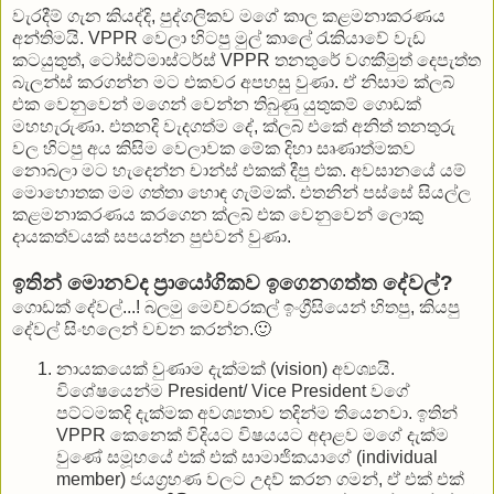
වැරදීම් ගැන කියද්දි, පුද්ගලිකව මගේ කාල කළමනාකරණය
අන්තිමයි. VPPR වෙලා හිටපු මුල් කාලේ රැකියාවේ වැඩ
කටයුතුත්, ටෝස්ට්මාස්ටර්ස් VPPR තනතුරේ වගකීමුත් දෙපැත්ත
බැලන්ස් කරගන්න මට එකවර අපහසු වුණා. ඒ නිසාම ක්ලබ්
එක වෙනුවෙන් මගෙන් වෙන්න තිබුණු යුතුකම් ගොඩක්
මහහැරුණා. එතනදි වැදගත්ම දේ, ක්ලබ් එකේ අනිත් තනතුරු
වල හිටපු අය කිසිම වෙලාවක මේක දිහා සෘණාත්මකව
නොබලා මට හැදෙන්න චාන්ස් එකක් දීපු එක. අවසානයේ යම්
මොහොතක මම ගත්තා හොඳ ගැම්මක්. එතනින් පස්සේ සියල්ල
කළමනාකරණය කරගෙන ක්ලබ් එක වෙනුවෙන් ලොකු
දායකත්වයක් සපයන්න පුළුවන් වුණා.
ඉතින් මොනවද ප්‍රායෝගිකව ඉගෙනගත්ත දේවල්?
ගොඩක් දේවල්...! බලමු මෙච්චරකල් ඉංග්‍රීසියෙන් හිතපු, කියපු
දේවල් සිංහලෙන් වචන කරන්න.🙂
නායකයෙක් වුණාම දැක්මක් (vision) අවශ්‍යයි.
විශේෂයෙන්ම President/ Vice President වගේ
පට්ටමකදි දැක්මක අවශ්‍යතාව තදින්ම තියෙනවා. ඉතින්
VPPR කෙනෙක් විදියට විෂයයට අදාළව මගේ දැක්ම
වුණේ සමූහයේ එක් එක් සාමාජිකයාගේ (individual
member) ජයග්‍රහණ වලට උදව් කරන ගමන්, ඒ එක් එක්