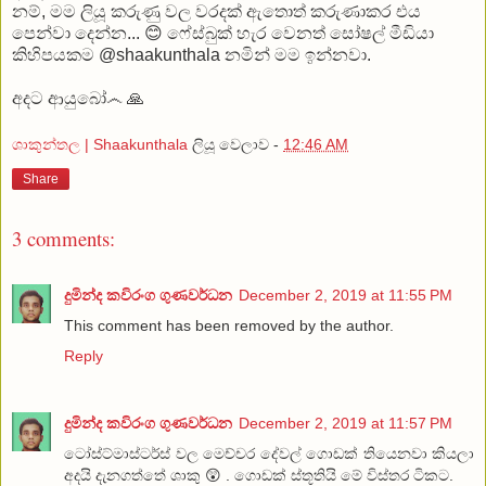
නම්, මම ලියූ කරුණු වල වරදක් ඇතොත් කරුණාකර එය
පෙන්වා දෙන්න... 😊 ෆේස්බුක් හැර වෙනත් සෝෂල් මීඩියා
කිහිපයකම @shaakunthala නමින් මම ඉන්නවා.
අදට ආයුබෝ෴ 🙏
ශාකුන්තල | Shaakunthala
ලියූ වෙලාව -
12:46 AM
Share
3 comments:
දුමින්ද කවිරංග ගුණවර්ධන
December 2, 2019 at 11:55 PM
This comment has been removed by the author.
Reply
දුමින්ද කවිරංග ගුණවර්ධන
December 2, 2019 at 11:57 PM
ටෝස්ට්මාස්ටර්ස් වල මෙච්චර දේවල් ගොඩක් තියෙනවා කියලා
අදයි දැනගත්තේ ශාකු 😲 . ගොඩක් ස්තූතියි මේ විස්තර ටිකට.