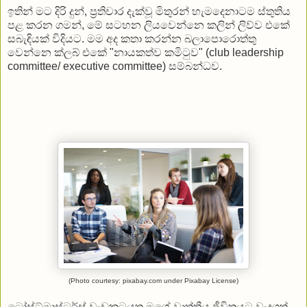
ඉතින් මට දිරි දුන්, ප්‍රතිචාර දැක්වූ මිතුරන් හැමදෙනාටම ස්තුතිය
පළ කරන ගමන්, මේ සටහන ලියවෙන්නෙ කලින් ලිව්ව එකේ
සබැඳියක් විදියට. මම අද කතා කරන්න බලාපොරොත්තු
වෙන්නෙ ක්ලබ් එකේ "නායකත්ව කමිටුව" (club leadership
committee/ executive committee) සම්බන්ධව.
(Photo courtesy: pixabay.com under Pixabay License)
ටෝස්ට්මාස්ටර්ස් වැඩකටයුතු මගේ වෘත්තීය ජීවිතයට වැදගත්