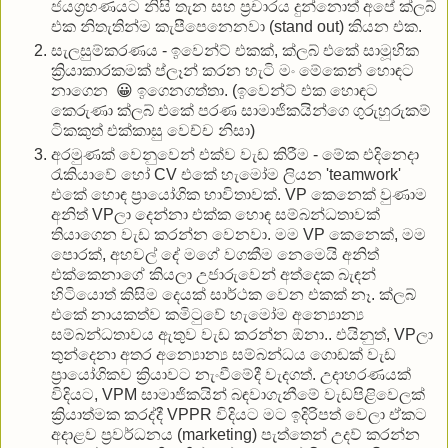
ජයග්‍රහණයට නිසි තැන සහ ප්‍රචාරය දුන්නොත් අපේ ක්ලබ්
එක නිතැතින්ම කැපීපෙනෙනවා (stand out) කියන එක.
සැලසුම්කරණය - ඉවෙන්ට් එකක්, ක්ලබ් එකේ සාමූහික
ක්‍රියාකාරකමක් ප්ලෑන් කරන හැටි මං මේකෙන් හොඳට
නාගෙන 😀 ඉගෙනගත්තා. (ඉවෙන්ට් එක හොඳට
කෙරුණා ක්ලබ් එකේ පරණ සාමාජිකයින්ගෙ ගුරුහුරුකම්
ටිකකුත් එක්කාසු වෙච්ච නිසා)
අරමුණක් වෙනුවෙන් එක්ව වැඩ කිරීම - මේක එදිනෙදා
රැකියාවේ හෝ CV එකේ හැමෝම ලියන 'teamwork'
එකේ හොඳ ප්‍රායෝගික භාවිතාවක්. VP කෙනෙක් වුණාම
අනිත් VPලා දෙන්නා එක්ක හොඳ සම්බන්ධතාවක්
තියාගෙන වැඩ කරන්න වෙනවා. මම VP කෙනෙක්, මම
පොරක්, අහවල් දේ මගේ වගකීම නෙමෙයි අනිත්
එක්කෙනාගේ කියලා උජාරුවෙන් අත්දෙක බැඳන්
හිටියොත් කිසිම දෙයක් සාර්ථක වෙන එකක් නෑ. ක්ලබ්
එකේ නායකත්ව කමිටුවේ හැමෝම අන්‍යොන්‍ය
සම්බන්ධතාවය ඇතුව වැඩ කරන්න ඕනා.. එයිනුත්, VPලා
තුන්දෙනා අතර අන්‍යොන්‍ය සම්බන්ධය ගොඩක් වැඩ
ප්‍රායෝගිකව ක්‍රියාවට නැංවීමේදී වැදගත්. උදාහරණයක්
විදියට, VPM සාමාජිකයින් බඳවාගැනීමේ වැඩපිළිවෙලක්
ක්‍රියාත්මක කරද්දී VPPR විදියට මට ඉදිරිපත් වෙලා ඒකට
අදාළව ප්‍රවර්ධනය (marketing) පැත්තෙන් උදව් කරන්න