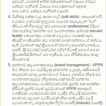
පුළුවන්. මෙතනදී අනිත් එක්කෙනාගේ විෂයය හරියට
තේරුම් ගැනීමත්, විෂයය භාර කෙනාගේ අදහස්
සාවධානව තේරුම් ගැනීමත් වැදගත්.
මිනිස්සු එක්ක වැඩ කරන හැටි (soft skills) - කාගෙන් හරි
වැඩකට උදව්වක් ඉල්ලුවාම හැරෙන තැපෑලෙන් "බැඃ!"
කිව්වොත් හිත අවුල් කර නොගෙන professional විදියට
ඒක හැන්ඩ්ල් කරන්න මම ඉගෙනගත්තා. සාර්ථක servant
leader කෙනෙකුට ගොඩක් වෙලාවට එකෙක් බැහැ
කියද්දි හා කියන්න තව හතරක් පහක් ඉන්නවා. ඒ තත්වය
ඇති වෙන්නේ කල්ක්‍රියාවෙන් තමන් උපයාගත් ගෞරවය
මතයි. 😉 (ටෝස්ට්මාස්ටර්ස් වලින් පිටතදී සමහර සමාජ
ක්‍රියාකාරිකයින්ගේ මේ හැකියාව මම නිරීක්ෂණය කරල
තියෙනවා)
සන්නාම කළමනාකරණය (brand management) - VPPR
වීම නිසාම මට වැඩිදියුණු කරගන්න ලැබුණු, රැකියාවෙදි
කවදාවත් නොලැබෙන (මගේ විෂයය නොවීම නිසා) මම
ඉගෙනගත් අපූරුම නිපුණතාවයක් තමයි සන්නාම
කළමනාකරණය. ටෝස්ට්මාස්ටර්ස් බ්‍රෑන්ඩ් එක ආරක්ෂා
කිරීමත් බ්‍රෑන්ඩ් එකේ ප්‍රවර්ධනයත් VPPR තනතුරේ
වගකීමක්. ටෝස්ට්මාස්ටර්ස් වැරදීම් නිවැරදි කරගන්න
අවස්ථාව සලසන වටපිටාවක් නිසා අත්වැරදීම් වලදි
ගැටළුවක් නෑ, නමුත් ඇත්ත ෆීල්ඩ් එකේදි (industry එකේදි)