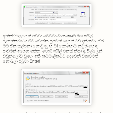
අන්තර්ජාලයෙන් එව්වා මෙව්වා බානකොට ඔය ෆයිල්
රූපාන්තරණය වීම වෙන්න පුළුවන් දෙයක් බව දන්නවා. ඒත්
මට ඒක කල්පනා නොවුණු හැටි! කොහොම නමුත් හොඳ
පාඩමක් ඉගෙන ගත්තා. පොඩි ෆයිල් එකක් නිසා ඇසිල්ලෙන්
ඩවුන්ලෝඩ් වුණා. ඉතිං කම්මැලිකමට දෙවෙනි වතාවටත්
නොබලා එබුවා Enter!