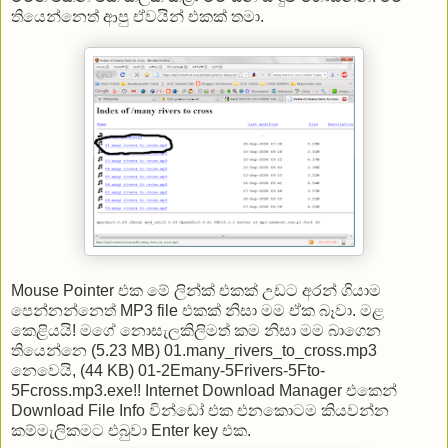
තියෙන්නෙත් ආපු ඒවයින් එකක් තමා.
Mouse Pointer එක මේ ලින්ක් එකක් උඩට අරන් ගියාම
පෙන්නන්නෙත් MP3 file එකක් නිසා මම ඒක බෑවා. මළ
කෙළියයි! ‍මගේ නොසැලකිලිමත් කම නිසා මම බාගෙන
තියෙන්නෙ (5.23 MB) 01.many_rivers_to_cross.mp3
නෙවෙයි, (44 KB) 01-2Emany-5Frivers-5Fto-
5Fcross.mp3.exe!! Internet Download Manager එකෙන්
Download File Info වින්ඩෝ එක එනකොටම කියවන්න
කම්මැලිකමට එබුවා Enter key එක.