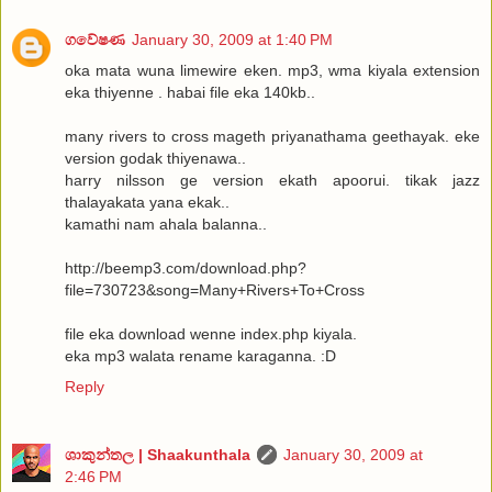
ගවේෂණ
January 30, 2009 at 1:40 PM
oka mata wuna limewire eken. mp3, wma kiyala extension
eka thiyenne . habai file eka 140kb..
many rivers to cross mageth priyanathama geethayak. eke
version godak thiyenawa..
harry nilsson ge version ekath apoorui. tikak jazz
thalayakata yana ekak..
kamathi nam ahala balanna..
http://beemp3.com/download.php?
file=730723&song=Many+Rivers+To+Cross
file eka download wenne index.php kiyala.
eka mp3 walata rename karaganna. :D
Reply
ශාකුන්තල | Shaakunthala
January 30, 2009 at
2:46 PM