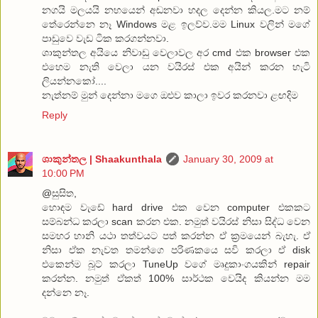
නගයි මලයයි නහයෙන් අඬනවා හදල දෙන්න කියල.මට නම්
තේරෙන්නෙ නෑ Windows මළ ඉලව්ව.මම Linux වලින් මගේ
පාඩුවෙ වැඩ ටික කරගන්නවා.
ශාකුන්තල අයියෙ නිවාඩු වෙලාවල අර cmd එක browser එක
එහෙම නැති වෙලා යන වයිරස් එක අයින් කරන හැටි
ලියන්නකෝ....
නැත්නම් මුන් දෙන්නා මගෙ ඔළුව කාලා ඉවර කරනවා ළඟදිම
Reply
ශාකුන්තල | Shaakunthala
January 30, 2009 at
10:00 PM
@සුසිත,
හොඳම වැඩේ hard drive එක වෙන computer එකකට
සම්බන්ධ කරලා scan කරන එක. නමුත් වයිරස් නිසා සිද්ධ වෙන
සමහර හානි යථා තත්වයට පත් කරන්න ඒ ක්‍රමයෙන් බැහැ. ඒ
නිසා ඒක නැවත තමන්ගෙ පරිණකයෙ සවි කරලා ඒ disk
එකෙන්ම බූට් කරලා TuneUp වගේ මෘදුකාංගයකින් repair
කරන්න. නමුත් ඒකත් 100% සාර්ථක වෙයිද කියන්න මම
දන්නෙ නෑ.