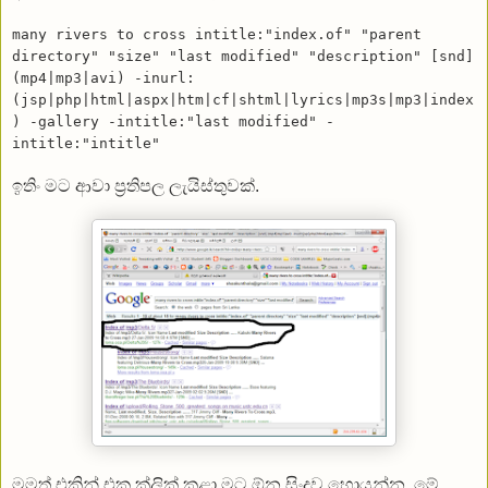
many rivers to cross intitle:"index.of" "parent
directory" "size" "last modified" "description" [snd]
(mp4|mp3|avi) -inurl:
(jsp|php|html|aspx|htm|cf|shtml|lyrics|mp3s|mp3|index
) -gallery -intitle:"last modified" -
intitle:"intitle"
ඉතිං මට ආවා ප්‍රතිපල ලැයිස්තුවක්.
මමත් එකින් එක ක්ලික් කළා මට ඕන සිංදුව හොයන්න. මේ