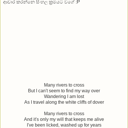
ආචාර කරන්නෙ සිංහල ක්‍රමයට වගේ :P
Many rivers to cross
But I can't seem to find my way over
Wandering I am lost
As I travel along the white cliffs of dover
Many rivers to cross
And it's only my will that keeps me alive
I've been licked, washed up for years