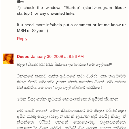
files.
7) check the windows "Startup" (start->program files->
startup ) for any unwanted links.
If u need more info/help put a comment or let me know ur
MSN or Skype. :)
Reply
Deeps
January 30, 2009 at 9:56 AM
බලන් ගියාම මට වඩා පිස්සො ඉන්නවනේ මේ ලෝකේ!!
බින්කුගේ කතාව ඇත්ත.අය්යාගේ තමා වැරැද්ද. එක හැමොටම
කියපු එකට මොනවා උනත් ස්තුති කරන්න ඕනේ. මීට පස්සෙ
වත් කට්ටිය මෙ වගේ වැඩ වලදි පරිස්සම් වෙයිනේ.
මේක විසද ගන්න ක්‍රමයක් හොයාගත්තොත් අපිටත් කියන්න.
තව පොඩි දෙයක්. මේක කියවනකොට මට හිතුන වයිරස් ගැන
අපිට එකතු වෙලා බ්ලොග් එකක් ලියන්න බැරි වෙයිද කියල. ඒ
කියන්නෙ වයිරස් එන්නේ කොහොමද, වලකවගන්නෙ
කොහොමද වගෙ දේවල්. හැබැයි ඔය ලොකු ලොකු කට්ටිය