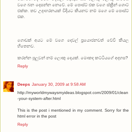
වගෙ බන දෙසන්න නෙවේ. මේ පොස්ට් එක වගෙ ස්ක්‍රීන් ශොට්
එක්ක. තව උදාහරනයක් විදියට කියනව නම් මගෙ මේ පොස්ට්
එක.
ගොඩක් අයට මේ වගෙ දෙවල් ප්‍රයොජනවත් වේවි කියල
හිතෙනව.
කරන්න පුලුවන් නම් ලොකු දෙයක්. මොකද කට්ටියගේ අදහස?
Reply
Deeps
January 30, 2009 at 9:58 AM
http://myworldmywaysmyideas.blogspot.com/2009/01/clean
-your-system-after.html
This is the post i mentioned in my comment. Sorry for the
html error in the post
Reply