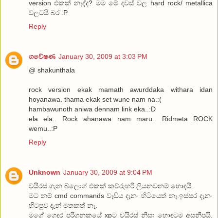
version එකක් නැද්ද? මම මේ දවස් වල hard rock/ metallica
වලටයි බර :P
Reply
ගවේෂණ
January 30, 2009 at 3:03 PM
@ shakunthala
rock version ekak mamath awurddaka withara idan
hoyanawa. thama ekak set wune nam na.:(
hambawunoth aniwa dennam link eka..:D
ela ela.. Rock ahanawa nam maru.. Ridmeta ROCK
wemu..:P
Reply
Unknown
January 30, 2009 at 9:04 PM
වයිරස් ගැන බ්ලොග් එකක් කව්රුහරි ලියනවනම් හොඳයි.
මට නම් cmd commands වැඩිය දැනං හිටියෙත් නෑ.ඉස්සර දැනං
හිටපුව දැන් මතකත් නෑ.
මගේ ගෙදර පරිගනකයේ xpට වයිරස් නිසා හොඳටම අසනීපයි.