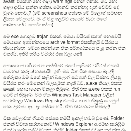
avast! එකෙන් හෝ ගාලා warnings එන්න ගත්තා. මට හෝ
ගාලා දාඩිය දාන්න ගත්තා. මොනව කරන්නද දැන් වෙච්ච දේ
වුණා නොවැ? (මේ screenshots ගත්තෙ මේ බ්ලොග් සටහන
ලියන වෙලාවෙ, මං ඒ මළ ඉලව්ව ආයෙම බෑවා මගේ
පාඨකයන්ට පෙන්නන්න)
මේ exe ගොනුව trojan එකක්. මෙයා වයිරස් එකක් නෙවෙයි.
මෙයාගෙ අභ්‍යන්තරයෙ archive format එකකිනුයි වයිරසය
තියෙන්නෙ. මෙයා කරන්නෙ ඒක පරිගණකයෙ පැළ කරන එක
විතරයි. ඉතිරි හරිය වයිරස් එක බලා ගනී!
කොහොම හරි මම ම අන්තිමේ මගේ මැසිමේ වයිරස් එකක්
ධාවනය කරලා! හපොයි!! ඉතිං මම ටික ටික සොයා බලද්දි
තේරුණා මම මගේ කලින් බ්ලොග් සටහන් වල විස්තර ලියපු
වයිරස තරං මේකෙන් බලපෑමක් නැති බව. a.exe කියල එකක්
avast! හොයාගෙන මකලා තිබුණා. ඒත් එක a.exe එකක් run
වෙමින් තිබුණා. මම ඒක Windows Task Manager වලින්
නවත්තලා Windows Registry එකේ a.exeට තිබුණු යොමුත්
මකා දැම්මා. ආ.. දැං සේරම හරි. ඒක එච්චරටම සිම්පල්!
ටික වෙලාවක් ගියාට පස්සෙ තමයි ආතල් හම්බ වුණේ. Folder
එකක් විවෘත කරනකොට/ Windows Explorer ආරම්භ කරද්දීම
එනවා දෝෂ පණිවිඩයක්. කිසිම folder එකක් විවෘත කරන්න බෑ.