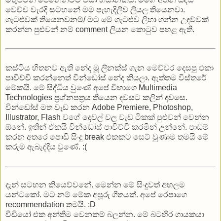
වෙච්ච වැරදි සටහනේ මම පැහැදිලිව ලියල තියෙනවා.
ගැටළුවක් තියෙනවනම්/ මට මේ ගැටළුව ලිහා ගන්න උදව්වක්
කරන්න පුළුවන් නම් comment ලියන කොටුව පහළ ඇති.
කස්ටිය හිතනව ඇති නේද මූ ලිනක්ස් ගැන මෙච්චර දෙසපු එකා
පාවිච්චි කරන්නෙත් වින්ඩෝස් නේද කියලා. ඇත්තම විස්තරේ
මේකයි. මේ සිද්ධිය වුණේ අපේ විභාගෙ Multimedia
Technologies ප්‍රශ්නපත්‍රය තියෙන දවසට කලින් දවසෙ.
වින්ඩෝස් මත වැඩ කරන Adobe Premiere, Photoshop,
Illustrator, Flash වගේ දෙවල් වල වැඩ ටිකක් පුළුවන් වෙන්න
ඕනේ. ඉතින් ඒකයි වින්ඩෝස් පාවිච්චි කරමින් උන්නේ. පාඩම්
කරන අතරෙ පොඩි සිංදු break එකකට සෙට් වුණාම තමයි මේ
කරුම ඇබැද්දිය වුණේ. :(
දැන් සටහන කියෙව්වනේ. මෙන්න මේ සිංදුවත් අහලම
යන්ටකෝ. මට නම් මේක අපූරු ගීතයක්. අපේ රෙපාගෙ
recommendation තමයි. :D
වීඩියෝ එක අන්තිම වෙනකම් බලන්න. මේ බටහිර ගායකයා