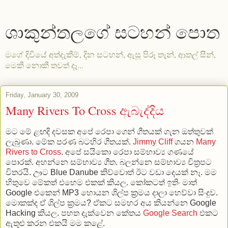
ශාකුන්තලගේ සටහන් පොත
මගේ දිවියේ අත්දැකීම්, දින සටහන්, ඇසූ පිරූ තැන්, ආතල් සීන්,
මෙකී නොකී තවත් දෑ...
Friday, January 30, 2009
Many Rivers To Cross ඇබැද්දිය
මට මේ ළඟදි දවසක අපේ රෙපා ගෙන් ගීතයක් ගැන ඔත්තුවක්
ලැබුණා. මේක පරණ බටහිර ගීතයක්.
Jimmy Cliff
ගයන
Many
Rivers to Cross
. අපේ සයිකො රෙපා සම්භාව්‍ය ගණ‍යේ
පොරක්. අහන්නෙ සම්භාව්‍ය ගීත. බලන්නෙ සම්භාව්‍ය චිත්‍රපට
විතරයි. ඌට Blue Danube කිව්වොත් ඊට වඩා දෙයක් නෑ. මම
හිතුවෙ මේකත් එහෙම එකක් කියල. කෝකටත් ඉතිං මාත්
Google එ‍කෙන් MP3 හොයන ශිල්ප ක්‍රමය දාලා හෙව්වා සිංදුව.
මොකක්ද ඒ ශිල්ප ක්‍රමය? ඒකට සමහර අය කියන්නෙ Google
Hacking කියල. පහත දැක්වෙන කේතය
Google Search
එකට
ඇතුළු කරන එකයි මම කළේ.