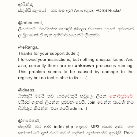
@බින්කු,
ස්තුතියි මලයෝ... මම මේ දැන් Ares බෑවා. FOSS Rocks!
@rahoocent,
ලියන්නම්. රසවිඳින්න හොඳයි කියලා හිතෙන දෙයක් අළුතෙන්
ලැබුණොත් ඒ ගැන අනිවාර්යයෙන්ම ලියනවා.
@eRanga,
Thanks for your support dude :)
I followed your instructions, but nothing unusual found. And
also, currently there are no
unknown
processes running.
This problem seems to be caused by damage to the
registry but no tool is able to fix it. :(
@deeps,
බින්කුයි මමයි තව යාළුවෙකුයි හවුලෙ ලියන
කොම්පුටරේ!
වයිරස් ගැනත් ලියන්න පුළුවන් වෙයි. Join වෙන්න කැමති නම්
බින්කුට කියන්න. එයා තමයි admin. :)
@ගවේෂණ,
ස්තුතියි. මට නම් index.php නැතුව MP3 එකම ආවා. මම
ඉන්නේ මේ දැන් එයට සවන් දෙමින්. ඇත්තෙන්ම අපූරුයි. Rock