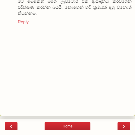
ම‍ට මේකෙන් මගේ ලැප්ටොප් එක ආසාදනය කරවගෙන
පරීක්ෂණ කරන්න බයයි. කොහෙන් හරි ක්‍රමයක් අහු වුනොත්
කියන්නම්.
Reply
‹
›
Home