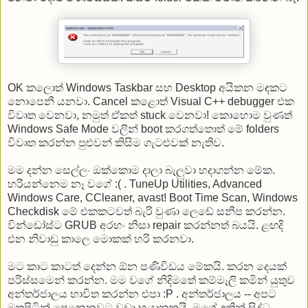
OK කලොත් Windows Taskbar සහ Desktop අයිකන මඳකට
නොපෙනී යනවා. Cancel කළොත් Visual C++ debugger එක
විවෘත වෙනවා, නමුත් ඒකත් stuck වෙනවා! කොහොම වුණත්
Windows Safe Mode වලින් boot කරගත්තොත් මේ folders
විවෘත කරන්න පුළුවන් කිසිම ගැටළුවක් නැතිව.
මම දන්න සෙල්ලං ඔක්කොම දාලා බැලුවා හදාගන්න මේක.
හරියන්නෙම නෑ වගේ :( . TuneUp Utilities, Advanced
Windows Care, CCleaner, avast! Boot Time Scan, Windows
Checkdisk මේ එකකටවත් බැරි වුණා ලෙඩේ සනීප කරන්න.
වින්ඩෝස්ට GRUB අරහං නිසා repair කරන්නත් බයයි. ළඟදි
එන නිවාඩු කාලෙ මොකක් හරි කරනවා.
මට කාට කාටත් දෙන්න ඕන පණිවිඩය මේකයි. කරන දෙයක්
පරිස්සමෙන් කරන්න. මම වගේ නිදිමතේ කම්මැලි කමින් යුතුව
අන්තර්ජාලය භාවිත කරන්න එපා :P . අන්තර්ජාලය -- අපට
මතුපිටින් පෙනෙනවට වඩා භයානකයි. මගේ අතින් සිද්ධ