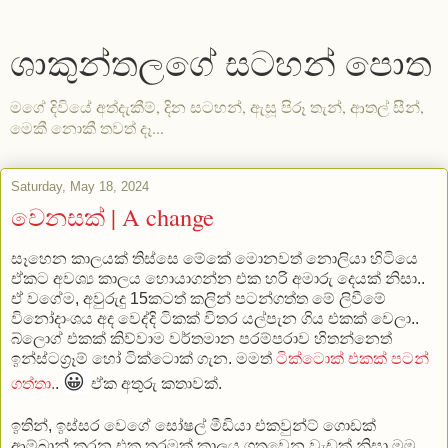
ශාකුන්තලගේ සටහන් පොත
මගේ දිවියේ අත්දැකීම්, දින සටහන්, ඇසූ පිරූ තැන්, ආතල් සීන්,
මෙකී නොකී තවත් දෑ...
Saturday, May 18, 2024
වෙනසක් | A change
සෑහෙන කාලයක් තිස්සෙ මේකේ මොනවත් නොලියා හිටියෙ
ඒකට අවශ්‍ය කාලය හොයාගන්න එක හරි අමාරු දෙයක් නිසා..
ඒ වගේම, අවුරුදු 15කටත් කලින් පටන්ගත්ත මේ ලිවීමේ
විනෝදාංශය අද වෙද්දි ටිකක් විතර යල්පැන ගිය එකක් වෙලා..
බ්ලොග් එකක් කිව්වාම වර්තමාන පරම්පරාව හිතන්නෙත්
ඉන්ස්ටග්‍රෑම් හෝ ටික්ටොක් ගැන. මමත්
ටික්ටොක් එකක් පටන්
😀
ගත්තා.
.
ඒක අතුරු කතාවක්.
ඉතින්, ඉස්සර වෙගේ සෝෂල් මීඩියා එකවුන්ට් ගොඩක්
ආම්බාන් කරන එක තරමක් කාලය ගතවෙන වැඩක් නිසා මම