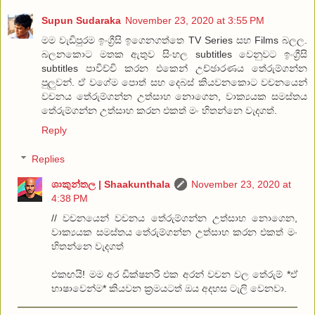
Supun Sudaraka
November 23, 2020 at 3:55 PM
මම වැඩිපුරම ඉංග්‍රීසි ඉගෙනගත්තෙ TV Series සහ Films බලල.
බලනකොට මතක ඇතුව සිංහල subtitles වෙනුවට ඉංග්‍රීසි
subtitles පාවිච්චි කරන එකෙන් උච්ඡාරණය තේරුම්ගන්න
පුලුවන්. ඒ වගේම පොත් සහ දෙබස් කියවනකොට වචනයෙන්
වචනය තේරුම්ගන්න උත්සාහ නොගෙන, වාක්‍යයක සමස්තය
තේරුම්ගන්න උත්සාහ කරන එකත් මං හිතන්නෙ වැදගත්.
Reply
Replies
ශාකුන්තල | Shaakunthala
November 23, 2020 at
4:38 PM
// වචනයෙන් වචනය තේරුම්ගන්න උත්සාහ නොගෙන,
වාක්‍යයක සමස්තය තේරුම්ගන්න උත්සාහ කරන එකත් මං
හිතන්නෙ වැදගත්
එකඟයි! මම අර ඩික්ෂනරි එක අරන් වචන වල තේරුම් *ඒ
භාෂාවෙන්ම* කියවන ක්‍රමයටත් ඔය අදහස ටැලි වෙනවා.