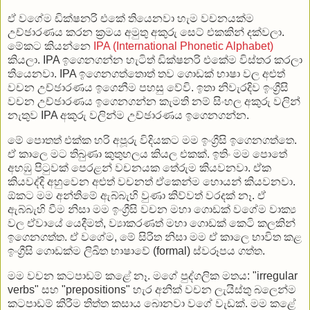
ඒ වගේම ඩික්ෂනරි එකේ තියෙනවා හැම වචනයක්ම
උච්ඡාරණය කරන ක්‍රමය අමුතු අකුරු සෙට් එකකින් දක්වලා.
මේකට කියන්නෙ
IPA (International Phonetic Alphabet)
කියලා. IPA ඉගෙනගන්න හැටිත් ඩික්ෂනරි එකේම විස්තර කරලා
තියෙනවා. IPA ඉගෙනගත්තොත් තව ගොඩක් භාෂා වල අළුත්
වචන උච්ඡාරණය ඉගෙනීම පහසු වේවි. ඉතා නිවැරදිව ඉංග්‍රීසි
වචන උච්ඡාරණය ඉගෙනගන්න කැමති නම් සිංහල අකුරු වලින්
නැතුව IPA අකුරු වලින්ම උච්ඡාරණය ඉගෙනගන්න.
මේ පොතත් එක්ක හරි අපූරු විදියකට මම ඉංග්‍රීසි ඉගෙනගත්තෙ.
ඒ කාලෙ මට තිබුණා කුතුහලය කියල එකක්. ඉතිං මම පොතේ
අහඹු පිටුවක් පෙරළන් වචනයක තේරුම කියවනවා. ඒක
කියවද්දි අහුවෙන අළුත් වචනත් ඒකෙන්ම හොයන් කියවනවා.
ඕකට මම අන්තිමේ ඇබ්බැහි වුණා කිව්වත් වරදක් නෑ. ඒ
ඇබ්බැහි වීම නිසා මම ඉංග්‍රීසි වචන මහා ගොඩක් වගේම වාක්‍ය
වල ඒවායේ යෙදීමත්, ව්‍යාකරණත් මහා ගොඩක් කෙටි කලකින්
ඉගෙනගත්ත. ඒ වගේම, මේ සිරිත නිසා මම ඒ කාලෙ භාවිත කළ
ඉංග්‍රීසි ගොඩක්ම ලිඛිත භාෂාවේ (formal) ස්වරූපය ගත්ත.
මම වචන කටපාඩම් කළේ නෑ. මගේ පුද්ගලික මතය: "irregular
verbs" සහ "prepositions" හැර අනික් වචන ලැයිස්තු බලෙන්ම
කටපාඩම් කිරීම තිත්ත කසාය බොනවා වගේ වැඩක්. මම කළේ