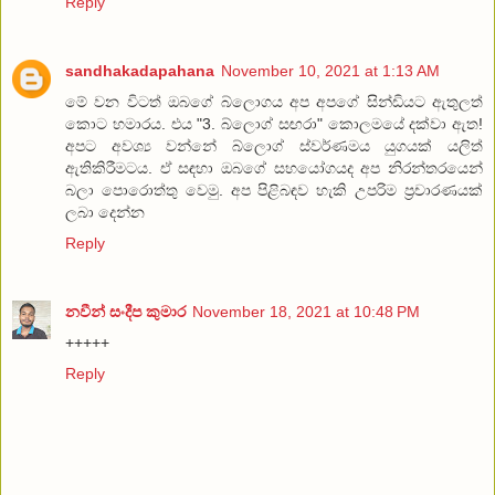
Reply
sandhakadapahana
November 10, 2021 at 1:13 AM
මේ වන විටත් ඔබගේ බ්ලොගය අප අපගේ සින්ඩියට ඇතුලත්
කොට හමාරය. එය "3. බ්ලොග් සඟරා" කොලමයේ දක්වා ඇත!
අපට අවශ්‍ය වන්නේ බ්ලොග් ස්වර්ණමය යුගයක් යලිත්
ඇතිකිරීමටය. ඒ සඳහා ඔබගේ සහයෝගයද අප නිරන්තරයෙන්
බලා පොරොත්තු වෙමු. අප පිළිබඳව හැකි උපරිම ප්‍රචාරණයක්
ලබා දෙන්න
Reply
නවීන් සංදීප කුමාර
November 18, 2021 at 10:48 PM
+++++
Reply