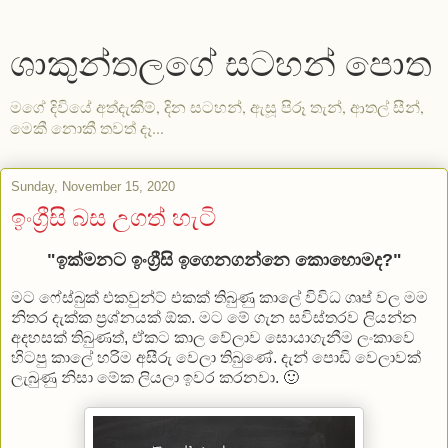
ශාකුන්තලගේ සටහන් පොත
මගේ දිවියේ අත්දැකීම්, දින සටහන්, ඇසූ පිරූ තැන්, ආතල් සීන්,
මෙකී නොකී තවත් දෑ...
Sunday, November 15, 2020
ඉංග්‍රීසි බස උගත් හැටි
"ඉක්මනට ඉංග්‍රීසි ඉගෙනගන්නෙ කොහොමද?"
මට ෆේස්බුක් එකවුන්ට් එකක් තිබුණු කාලේ විවිධ ගෘප් වල මම
නිතර දැක්ක ප්‍රශ්නයක් ඕක. මට මේ ගැන සවිස්තරව ලියන්න
අදහසක් තිබුණත්, ඒකට කාල වේලාව සොයාගැනීම ලංකාවෙ
හිටපු කාලේ හරිම අසීරු වෙලා තිබුණේ. දැන් පොඩි වෙලාවක්
ලැබුණු නිසා මේක ලියලා ඉවර කරනවා. 🙂