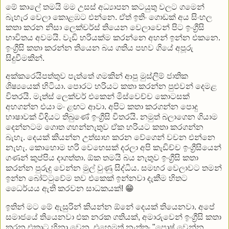
මේ කාලේ තමයි මම උසස් අධ්‍යාපන කටයුතු වලට ගමෙන්
බැහැර වෙලා කොළඹට එන්නෙ. ඒත් ඉතිං ගොඩක් අය සිංහල
කතා කරන නිසා ලෙක්චර්ස් තියෙන වෙලාවෙන් පිට ඉංග්‍රීසි
භාවිතය අවමයි. වැඩි හරියක්ම කරන්නෙ අහන් ඉන්න එකනෙ.
ඉංග්‍රීසි කතා කරන්න තියෙන බය ගතිය පහව ගියේ අපූරු
සිදුවීමකින්.
අක්කරෙයිපත්තුව පැත්තේ ගමකින් ආපු මුස්ලිම් ජාතික
ශිෂ්‍යයෙක් හිටියා. පොරට හරියට කතා කරන්න පුළුවන් දෙමළ
විතරයි. මැත්ස් ලෙක්චර් එකෙන් මිස්වෙච්ච කොටසක්
අහගන්න එයා මං ළඟට ආවා. අපිට කතා කරගන්න පොදු
භාෂාවක් විදියට තිබුණේ ඉංග්‍රීසි විතරයි. නමුත් බලාගෙන ගියාම
දෙන්නටම ගොත ගහන්නැතුව ඒක හරියට කතා කරගන්න
බැහැ. දෙයක් කියන්න උත්සාහ කරන වේගෙන් වචන එන්නෙ
නැහැ. කොහොම හරි වෙහෙසක් දරලා අපි කැඩිච්ච ඉංග්‍රීසියෙන්
ගණන් කුප්පිය දාගත්තා. ඕක තමයි බය නැතුව ඉංග්‍රීසි කතා
කරන්න පුරුදු වෙන්න මුල් වුණු සිද්ධිය. සමහර වෙලාවට තමන්
ඉන්න බෝට්ටුවේම තව එකෙක් ඉන්නවා දැකීම හිතට
ධෛර්යය ඇති කරවන සාධකයක්! 😁
ඉතින් මට මේ ඇසුරින් කියන්න ඕනේ දෙයක් තියෙනවා. අපේ
සමාජයේ තියෙනවා එක නරක ගතියක්, අමාරුවෙන් ඉංග්‍රීසි කතා
කරන එකාට හිනා වෙන. එහෙමත් නැත්තං "පොෂ් වෙන්න