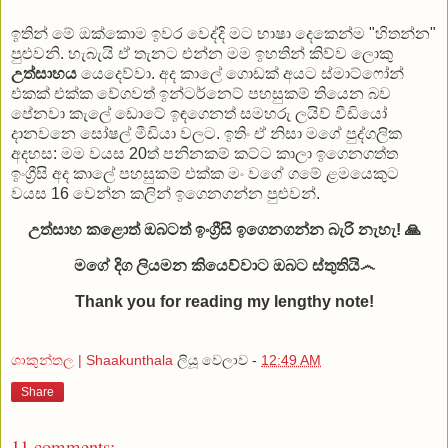
ඉතින් මේ ඔක්කොම ඉවර වෙද්දි මට භාෂා දෙකෙන්ම "හිතන්න"
පුළුවනි. හැබැයි ඒ තැනට එන්න මම ඉහතින් කිව්ව ලොකු
උත්සාහය
යෙදෙව්වා. අද කාලේ ගොඩක් අයට ස්මාට්ෆෝන්
එකක් එක්ක වේගවත් ඉන්ටර්නෙට් පහසුකම් තියෙන බව
පේනවා කැලේ ඩොටේ ඉඳගෙනත් සමහරු ලයිව් වීඩියෝ
දානවනෙ සෝෂල් මීඩියා වලට. ඉතිං ඒ නිසා මගේ පුද්ගලික
අදහස: මම වයස 20ත් පනිනකම් කට්ට කාලා ඉගෙනගත්ත
ඉංග්‍රීසි අද කාලේ පහසුකම් එක්ක මං වගේ ගමේ ළමයෙකුට
වයස 16 වෙන්න කලින් ඉගෙනගන්න පුළුවන්.
උත්සාහ කළොත් ඔබටත් ඉංග්‍රීසි ඉගෙනගන්න බැරි නැහැ! 🙏
මගේ දිග ලියමන කියෙව්වාට ඔබට ස්තුතියි෴
Thank you for reading my lengthy note!
ශාකුන්තල | Shaakunthala
ලියූ වෙලාව -
12:49 AM
Share
11 comments: