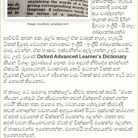
කෙනෙකුට. හැබැයි
මෙතනදි ගොඩක්
අය වරද්දගන්න
තැනක් තමයි දිගින්
Image courtesy: pixabay.com
දිගටම ඉංග්‍රීසි - සිංහල
ශබ්දකෝෂයක්ම
පාවිච්චි කරන එක. මුල්ම කාලේ ඒක වරදක් නැහැ. හැබැයි
ටිකක් දියුණු වේගෙන එනකොට ඉංග්‍රීසි - ඉංග්‍රීසි ශබ්දකෝෂයකට
මාරු වෙන්න. ඒක භාෂාව ඉක්මනින්ම අල්ලගන්න උදව් වෙයි.
මට උදව් වුණේ
Oxford Advanced Learner's Dictionary
කියන විශාල ප්‍රමාණයේ පොත. මම අදටත් නිර්දේශ කරන්නේ
ඒකමයි. රූපසටහන්, ව්‍යාකරණ කෙටි සටහන් ටිකක් සහ
ලියුමක් ලියනවා වගේ එදිනෙදා වැඩ ටිකක් කර ගන්න හැටි පවා
ඒ පොතේ තියෙනව.
ඒ කාලෙ මට සමහරු නක්කලේට කිව්ව කතාවක් තමයි,
"ඕකෙ
තියෙන තේරුම් ටික කියවගන්න තවත් ඩික්ෂනරි එකක් ගන්න
වෙයි"
කියන එක. එහෙම නෑ. වචනයක තේරුමක් කියවද්දි
තවත් නොදන්න වචනයක් අහුවුණොත් පිටුව බුක්මාක් කරගෙන
ඒ අළුත් වචනෙත් ඒ ඩික්ෂනරි එකෙන්ම බලන්න. එතන තව
අළුත් වචන තියෙනවනම් ඒවත් ඒ ඩික්ෂනරි එකෙන්ම බලන්න.
ඒ භාෂාවෙන්ම ඉගෙනගන්න. එහෙමයි භාවිතයෙන්ම භාෂාවක්
ඉගෙනගන්නේ.