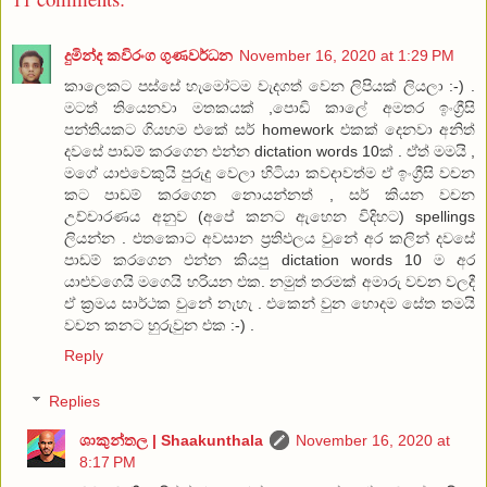
දුමින්ද කවිරංග ගුණවර්ධන
November 16, 2020 at 1:29 PM
කාලෙකට පස්සේ හැමෝටම වැදගත් වෙන ලිපියක් ලියලා :-) .
මටත් තියෙනවා මතකයක් ,පොඩි කාලේ අමතර ඉංග්‍රීසි
පන්තියකට ගියහම එකේ සර් homework එකක් දෙනවා අනිත්
දවසේ පාඩම් කරගෙන එන්න dictation words 10ක් . ඒත් මමයි ,
මගේ යාළුවෙකුයි පුරුදු වෙලා හිටියා කවදාවත්ම ඒ ඉංග්‍රීසි වචන
කට පාඩම් කරගෙන නොයන්නත් , සර් කියන වචන
උච්චාරණය අනුව (අපේ කනට ඇහෙන විදිහට) spellings
ලියන්න . එතකොට අවසාන ප්‍රතිඵලය වුනේ අර කලින් දවසේ
පාඩම් කරගෙන එන්න කියපු dictation words 10 ම අර
යාළුවගෙයි මගෙයි හරියන එක. නමුත් තරමක් අමාරු වචන වලදී
ඒ ක්‍රමය සාර්ථක වුනේ නැහැ . එකෙන් වුන හොදම සේත තමයි
වචන කනට හුරුවුන එක :-) .
Reply
Replies
ශාකුන්තල | Shaakunthala
November 16, 2020 at
8:17 PM