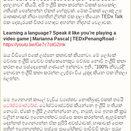
දඟලනවා" කියයි. අපි ඉංග්‍රීසි කතා කරන්න ටිකක් සබකෝල
ගතියක් පෙන්නන්න ඒකත් හේතුවක්. මේක ටිකක් ලොකු උප
මාතෘකාවක් නිසා පහතින් ලින්ක් එක දාලා තියෙන TEDx Talk
එක දෙසැරයක් විතර හොඳට අහන්න නිදහස් වෙලාවක.
Learning a language? Speak it like you’re playing a
video game | Marianna Pascal | TEDxPenangRoad
-
https://youtu.be/Ge7c7otG2mk
ඔය වීඩියෝ එකේ ලස්සන කතාවක් කියනවා. මේ ලෝකේ
මව්බස ඉංග්‍රීසි වෙච්ච එක්කෙනෙකුට මව්බස නොවී ඉංග්‍රීසි කතා
කරන අය පස්දෙනෙක් ගණනේ ඉන්නවා. ඉතිං, "100% නිවැරදි"
නොවන ඉංග්‍රීසි කතා කරන්න ලැජ්ජා විය යුතුද කියන එක හිතලා
බලන්න.
මම ඉගෙනගත් කාලේ වැඩිය ව්‍යාප්තව නොතිබුණු එකක් තමයි
ටෝස්ට්මාස්ටර්ස්
. ටෝස්ට්මාස්ටර්ස් කියන්නෙ ඉංග්‍රීසි පංතියක්
නෙමේ. ඒකේ ඉංග්‍රීසි උගන්නන්නෙ නෑ. නමුත්, මම ඉහත කී ක්‍රම
වලින් භාෂාව ඉගෙනගත්තට පස්සෙ කතා කරන්නත්, ඇහුම්කන්
දෙන්නත් ඉගෙනගන්න ඒක සුපිරි අවස්ථාවක්. භාෂාවක් පොත
පතින් ඉගෙනගත්තට පස්සෙ ප්‍රායෝගිකව පාවිච්චි කරල පුරුදු