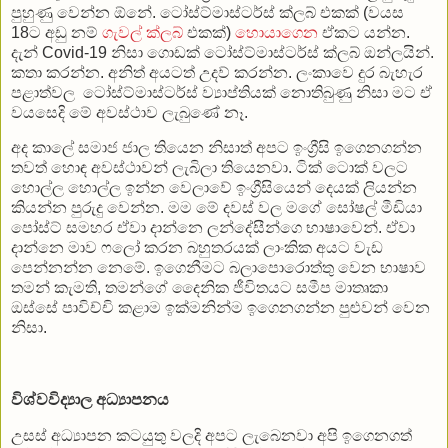
පුහුණු වෙන්න ඕනේ. ටෝස්ට්මාස්ටර්ස් ක්ලබ් එකක් (වයස
18ට අඩු නම්
ගැවල් ක්ලබ්
එකක්)
හොයාගෙන
ඒකට යන්න.
දැන් Covid-19 නිසා ගොඩක් ටෝස්ට්මාස්ටර්ස් ක්ලබ් ඔන්ලයින්.
කතා කරන්න. අනිත් අයටත් උදව් කරන්න. ලංකාවෙ දුර බැහැර
පළාත්වල ටෝස්ට්මාස්ටර්ස් ව්‍යාප්තියක් නොතිබුණු නිසා මට ඒ
වයසෙදි මේ අවස්ථාව ලැබුණේ නෑ.
අද කාලේ සමාජ ජාල තියෙන නිසාත් අපට ඉංග්‍රීසි ඉගෙනගන්න
තවත් හොඳ අවස්ථාවන් ලැබිලා තියෙනවා. ටික් ටොක් වලට
හොල්ල හොල්ල ඉන්න වෙලාවේ ඉංග්‍රීසියෙන් දෙයක් ලියන්න
කියන්න පුරුදු වෙන්න. මම මේ දවස් වල මගේ සෝෂල් මීඩියා
පෝස්ට් සමහර ඒවා දාන්නෙ ලන්දේසීන්ගෙ භාෂාවෙන්. ඒවා
දාන්නෙ මාව ෆලෝ කරන බහුතරයක් ලාංකික අයට වැඩ
පෙන්නන්න නෙමේ. ඉගෙනීමට බලාපොරොත්තු වෙන භාෂාව
තමන් කැමති, තමන්ගේ දෛනික ජීවිතයට සමීප මාතෘකා
ඔස්සේ පාවිච්චි කළාම ඉක්මනින්ම ඉගෙනගන්න පුළුවන් වෙන
නිසා.
විශ්වවිද්‍යාල අධ්‍යාපනය
උසස් අධ්‍යාපන කටයුතු වලදි අපට ලැබෙනවා අපි ඉගෙනගත්