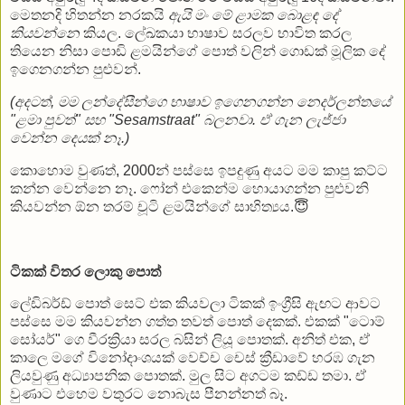
මෙතනදි හිතන්න නරකයි
ඇයි මං මේ ළාමක බොළඳ දේ
කියවන්නෙ
කියල. ලේඛකයා භාෂාව සරලව භාවිත කරල
තියෙන නිසා පොඩි ළමයින්ගේ පොත් වලින් ගොඩක් මූලික දේ
ඉගෙනගන්න පුළුවන්.
(අදටත්, මම ලන්දේසීන්ගෙ භාෂාව ඉගෙනගන්න නෙදර්ලන්තයේ
"ළමා පුවත්" සහ "Sesamstraat" බලනවා. ඒ ගැන ලැජ්ජා
වෙන්න දෙයක් නෑ.)
කොහොම වුණත්, 2000න් පස්සෙ ඉපදුණු අයට මම කාපු කට්ට
කන්න වෙන්නෙ නෑ. ෆෝන් එකෙන්ම හොයාගන්න පුළුවනි
කියවන්න ඕන තරම් චූටි ළමයින්ගේ සාහිත්‍යය.😇
ටිකක් විතර ලොකු පොත්
ලේඩිබර්ඩ් පොත් සෙට් එක කියවලා ටිකක් ඉංග්‍රීසි ඇඟට ආවට
පස්සෙ මම කියවන්න ගත්ත තවත් පොත් දෙකක්. එකක් "ටොම්
සෝයර්" ගෙ වීරක්‍රියා සරල බසින් ලියූ පොතක්. අනිත් එක, ඒ
කාලෙ මගේ විනෝදාංශයක් වෙච්ච චෙස් ක්‍රීඩාවේ හරඹ ගැන
ලියවුණු අධ්‍යාපනික පොතක්. මුල සිට අගටම කඩ්ඩ තමා. ඒ
වුණාට එහෙම වතුරට නොබැස පීනන්නත් බෑ.