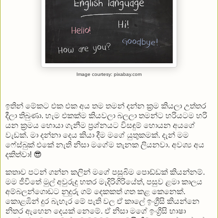
Image courtesy: pixabay.com
ඉතින් මේකට එක එක අය තම තමන් දන්න ක්‍රම කියලා උත්තර
දීලා තිබුණා. හැම එකක්ම කියවලා බලලා තමන්ට හරියටම හරි
යන ක්‍රමය හොයා ගැනීම ප්‍රශ්නයට විසඳුම් හොයන අයගේ
වැඩක්. මා දන්නා දෙය කියා දීම මගේ යුතුකමක්. දැන් මම
ෆේස්බුක් එකේ නැති නිසා මගේම තැනක ලියනවා. අවශ්‍ය අය
දකිත්වා! 😎
කතාව පටන් ගන්න කලින් මගේ පසුබිම පොඩ්ඩක් කියන්නම්.
මම ජීවිතේ මුල් අවුරුදු හතර මැදිරිගිරියේත්, පසුව ළමා කාලය
අම්බලන්ගොඩට නුදුරු ගම් දෙකකත් ගත කළ කෙනෙක්.
කොළඹින් දුර බැහැර මේ පැති වල ඒ කාලේ ඉංග්‍රීසි කියන්නෙ
නිතර ඇහෙන දෙයක් නෙමේ. ඒ නිසා මගේ ඉංග්‍රීසි භාෂා