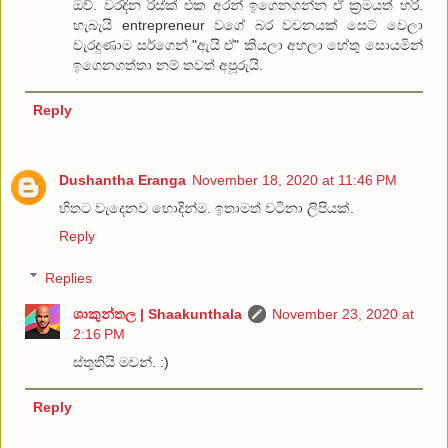
ඔව්. වරදින රිස්ක් එක අරන් ඉගෙනගන්න ඒ ක්‍රමයත් හරි.
හැබැයි entrepreneur වගේ බර වචනයක් සෙට් වෙලා
වැරදුණාම සර්ගෙන් "ඇයි ඒ" කියලා අහලා හේතු සොයමින්
ඉගෙනගත්තා නම් තවත් අපූරුයි.
Reply
Dushantha Eranga
November 18, 2020 at 11:46 PM
හිතට වැදෙනව හොදින්ම. ඉතාමත් වටිනා ලිපියක්.
Reply
Replies
ශාකුන්තල | Shaakunthala
November 23, 2020 at
2:16 PM
ස්තුතියි මචන්. :)
Reply