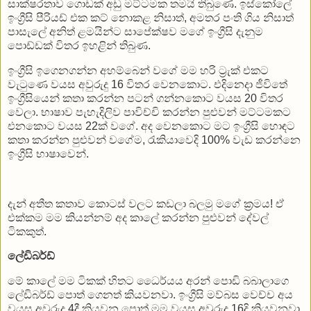
සාක්ෂරතාව ගොඩක් අඩු මට්ටමක තමයි තිබුණෙ. ඉස්කෝලේ
ඉංග්‍රීසි පීරියඩ් එක කට් නොකළ නිසාත්, අමතර පංති ගිය නිසාත්
පාසැලේ අනිත් ළමයින්ට සාපේක්ෂව මගේ ඉංග්‍රීසි දැනුම
පොඩ්ඩක් විතර ඉහළින් තිබුණ.
ඉංග්‍රීසි ඉගෙනගන්න අහම්බෙන් වගේ මම හරි ට්‍රැක් එකට
වැටුණෙ වයස අවුරුදු 16 විතර වෙනකොට. එදිනෙදා ජීවිතේ
ඉංග්‍රීසියෙන් කතා කරන්න පටන් ගන්නකොට වයස 20 විතර
වෙලා. භාෂාව පැහැදිලිව පාවිච්චි කරන්න පුළුවන් මට්ටමකට
එනකොට වයස 22ක් වගේ. අද වෙනකොට මට ඉංග්‍රීසි හොඳට
කතා කරන්න පුළුවන් වගේම, රැකියාවෙදි 100% වැඩ කරන්නෙ
ඉංග්‍රීසි භාෂාවෙන්.
දැන් අතීත කතාව කොටස් වලට කඩලා බලමු මගේ ක්‍රමය! ඒ
එක්කම මම කියන්නම් අද කාලේ කරන්න පුළුවන් දේවල්
ටිකකුත්.
ලේඩිබර්ඩ්
මේ කාලේ මම ටිකක් හිතට ධෛර්යය අරන් පොඩි බබාලාගෙ
ලේඩිබර්ඩ් පොත් ගෙනත් කියවනවා. ඉංග්‍රීසි මව්බස වෙච්ච අය
වයස අවුරුදු 4දී කියවන පොත් මම වයස අවුරුදු 16දි කියවනවා.