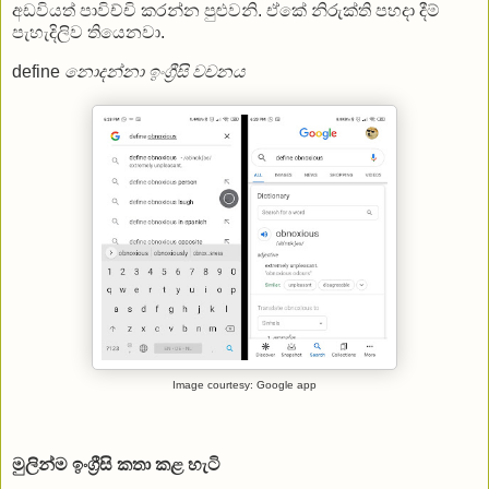
අඩවියත් පාවිච්චි කරන්න පුළුවනි. ඒකේ නිරුක්ති පහදා දීම්
පැහැදිලිව තියෙනවා.
define
නොදන්නා ඉංග්‍රීසි වචනය
Image courtesy: Google app
මුලින්ම ඉංග්‍රීසි කතා කළ හැටි