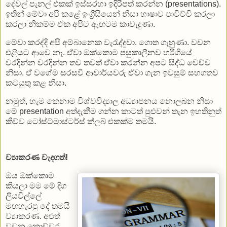
දේවල් පැනල් එකක් ඉස්සරහා ඉදිරිපත් කරන්න (presentations).
ඉතින් මේවා අපි කළේ ඉංග්‍රීසියෙන් නිසා භාෂාව පාවිච්චි කරලා
කරලා නිකම්ම ඒක අපිට ඇඟටම කාවැදුණා.
මේවා කරද්දි අපි අම්බානෙක වැරැද්දුවා. ගොත ගැහුණා. වචන
එළියට ආවෙ නෑ. ඒවා ඔක්කොම පසුකාලීනව හරිගියේ
වරදින්න වරදින්න තව තවත් ඒවා කරන්න අපට සිද්ධ වෙච්ච
නිසා. ඒ වගේම සරසවි ආචාර්යවරු ඒවා ගැන ඉවසුම් සහගතව
කටයුතු කළ නිසා.
නමුත්, හැම කෙනාම විශ්වවිද්‍යාල අධ්‍යාපනය නොලබන නිසා
මේ presentation අත්දැකීම ගන්න කාටත් පුළුවන් තැන ඉහතිනුත්
කිව්ව ටෝස්ට්මාස්ටර්ස් ක්ලබ් එකක්ම තමයි.
ව්‍යාකරණ වැදගත්!
ඔය ඔක්කොම
කියලා මම මේ දිග
ලියවිල්ලේ
මඟහැරපු දේ තමයි
ව්‍යාකරණ. අළුත්
වචන කොච්චර