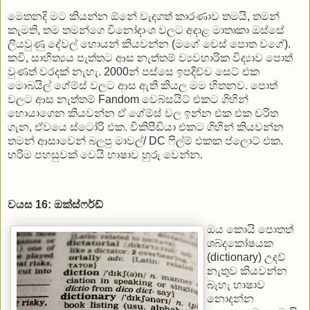
මෙතනදි මට කියන්න ඕනේ වැදගත් කාරණාව තමයි, තමන්
කැමති, තම තමන්ගෙ විනෝදාංශ වලට අදාළ මාතෘකා ඔස්සේ
ලියවුණු දේවල් හොයන් කියවන්න (මගේ චෙස් පොත වගේ).
කවි, සාහිත්‍යය පැත්තට ආස නැත්තම් ව්‍යවහාරික විද්‍යාව පොත්
වුණත් වරදක් නැහැ. 2000න් පස්සෙ ඉපදිච්ච සෙට් එක
මොබයිල් ගේම්ස් වලට ආස ඇති කියල මම හිතනව. පොත්
වලට ආස නැත්තම් Fandom වෙබ්සයිට් එකට ගිහින්
හොයාගෙන කියවන්න ඒ ගේම්ස් වල ඉන්න එක එක චරිත
ගැන, ඒවයෙ ස්ටෝරි එක. විකිපීඩියා එකට ගිහින් කියවන්න
තමන් ආසාවෙන් බලපු මාවල්/ DC ෆිල්ම් එකක ප්ලොට් එක.
හරිම පහසුවක් වෙයි භාෂාව හුරු වෙන්න.
වයස 16: ඔක්ස්ෆර්ඩ්
ඔය කොයි පොතත්
ශබ්දකෝෂයක
(dictionary) උදව්
නැතුව කියවන්න
බැහැ භාෂාව
නොදන්න