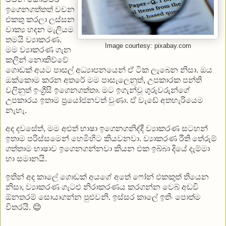
ඉගෙනගත්තත් වචන
එකතු කරලා ලස්සන
වාක්‍ය හදන මැලියම
තමයි ව්‍යාකරණ.
Image courtesy: pixabay.com
මම ව්‍යාකරණ ගැන
කලින් නොකිව්වේ
ගොඩක් අයට පාසල් අධ්‍යාපනයෙන් ඒ ටික ලැබෙන නිසා. ඔය
ඔක්කොම කරන අතරේ මම පාසැලෙනුත්, උපකාරක පන්ති
වලිනුත් ඉංග්‍රීසි ඉගෙනගත්තා. මට ඉගැන්වූ ගුරුවරුන්ගේ
උපකාරය ඉතාම ප්‍රයෝජනවත් වුණා. ඒ වැඩේ අතහැරියෙම
නැහැ.
අද දවසේත්, මම අළුත් භාෂා ඉගෙනගනිද්දී ව්‍යාකරණ සටහන්
ඉතාම පරිස්සමෙන් හෙමිහිට කියවනවා. ව්‍යාකරණ රීති තේරුම්
ගත්තාම භාෂාව ඉගෙනගන්නවා කියන එක ඉබ්බා දියේ දැම්මා
හා සමානයි.
ඉතින් අද කාලේ ගොඩක් අයගේ අතේ ෆෝන් එකකුත් තියෙන
නිසා, ව්‍යාකරණ ගැටළු නිරාකරණය කරගන්න වෙබ් අඩවි
ඕනතරම් සොයාගන්න පුළුවනි. ඉස්සර කාලේ ඉතිං පොත්ම
විතරයි. 😉