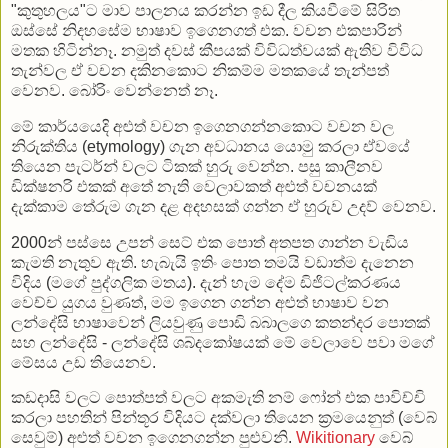
"කුතුහලය"ට මාව පාලනය කරන්න ඉඩ දීල කියවීමේ සිරිත
ඔස්සේ නිදහසේම භාෂාව ඉගෙනගත් එක. වචන එකපාරින්
මතක හිටින්නෑ. නමුත් දවස් කීපයක් විවිධත්වයක් ඇතිව විවිධ
තැන්වල ඒ වචන දකිනකොට නිකම්ම මතකයේ තැන්පත්
වෙනව. බෝරිං වෙන්නෙත් නෑ.
මේ කාර්යයෙදි අළුත් වචන ඉගෙනගන්නකොට වචන වල
නිරුක්තිය (etymology) ගැන අවධානය යොමු කරලා ඒවයේ
තියෙන පැටර්න් වලට ටිකක් හුරු වෙන්න. පසු කාලීනව
ඩික්ෂනරි එකක් අතේ නැති වෙලාවකත් අළුත් වචනයක්
දැක්කාම තේරුම ගැන දළ අදහසක් ගන්න ඒ හුරුව උදව් වෙනව.
2000න් පස්සෙ උපන් සෙට් එක පොත් අතපත ගාන්න වැඩිය
කැමති නැතුව ඇති. හැබැයි ඉතිං පොත තමයි වඩාත්ම දැනෙන
විදිය (මගේ පුද්ගලික මතය). දැන් හැම දේම ඩිජිටල්කරණය
වෙච්ච යුගය වුණත්, මම ඉගෙන ගන්න අළුත් භාෂාව වන
ලන්දේසි භාෂාවෙන් ලියවුණු පොඩි බබාලගෙ කතන්දර පොතක්
සහ ලන්දේසි - ලන්දේසි ශබ්දකෝෂයක් මේ වෙලාවෙ පවා මගේ
මේසය උඩ තියෙනව.
කඩදාසි වලට පොත්පත් වලට අකමැති නම් ෆෝන් එක පාවිච්චි
කරලා පහතින් පින්තූර විදියට දක්වලා තියෙන ක්‍රමයෙනුත් (වෙබ්
සෙවුම්) අළුත් වචන ඉගෙනගන්න පුළුවනි.
Wikitionary
වෙබ්