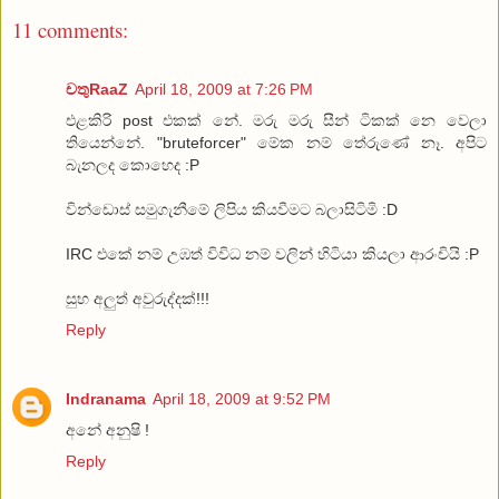
11 comments:
චතුRaaZ
April 18, 2009 at 7:26 PM
එළකිරි post එකක් නේ. මරු මරු සීන් ටිකක් නෙ වෙලා
තියෙන්නේ. "bruteforcer" මේක නම් තේරුණේ නෑ. අපිට
බැනලද කොහෙද :P
වින්ඩොස් සමුගැනීමේ ලිපිය කියවීමට බලාසිටිමි :D
IRC එකේ නම් උඹත් විවිධ නම් වලින් හිටියා කියලා ආරංචියි :P
සුභ අලුත් අවුරුද්දක්!!!
Reply
Indranama
April 18, 2009 at 9:52 PM
අනේ අනුෂි !
Reply