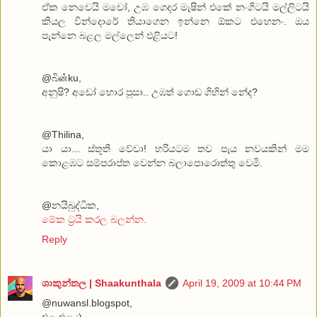
ඒක නෙවෙයි මචෝ, උඹ ගෙදර මැෂින් එකේ නංගිටයි මල්ලිටයි
කියල වින්දොරේ තියාගෙන ඉන්නෙ ඕකට එහෙනං. ඔය
පැන්නෙ බළල මල්ලෙන් එළියට!
@බිன்ku,
අනුෂි? අඩෝ හොර පූසා.. උඹත් ගොඩ ගිහින් නේද?
@Thilina,
යා යා... ස්තූති වේවා! හරියටම තව පැය නවයකින් මම
කොළඹට සම්පරාප්ත වෙන්න බලාපොරොත්තු වෙමි.
@නයිබුද්ධික,
මේක ට්‍රයි කරල බලන්න.
Reply
ශාකුන්තල | Shaakunthala
April 19, 2009 at 10:44 PM
@nuwansl.blogspot,
එළ එළ :)