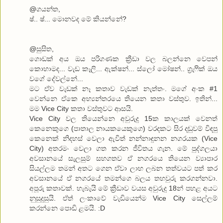
@ගයන්ත,
ෂ්.. ෂ්... මොනවද මේ කියන්නේ?
@සුසිත,
ගොඩක් අය ඔය පරිගණක ක්‍රීඩා වල බලන්නෙ වෙපන්
කොහාමද... වැඩ කෑලි... ඇක්ෂන්... ස්ලෝ මෝෂන්.. ග්‍රැෆික් ඔය
වගේ දේවල්නේ...
මට ඒව වැඩක් නෑ කතාව වැඩක් නැත්තං. මගේ අංක #1
වෙන්නෙ ඒකෙ අභ්‍යන්තරයෙ තියෙන කතා වස්තුව. ඉතින්...
මම Vice City කතා වස්තුවට ආසයි.
Vice City වල තියෙන්නෙ අවුරුදු 15ක කාලයක් වෙනත්
කෙනෙකුගෙ (පාතාල නායකයෙකුගෙ) වරදකට සිර දඬුවම් විඳපු
කෙනෙක් නිදහස් වෙලා ඇවිත් නන්නාඳුනන නගරයක (Vice
City) අතරමං වෙලා ගත කරන ජීවිතය ගැන. මේ පුද්ගලයා
අවසානයේ සැලසුම් සහගතව ඒ නගරයෙ තියෙන ව්‍යාපාර
සියල්ලම තමන් අත‌ට ගෙන ඒවා ලාභ ලබන තත්වයට පත් කර
අවසානයේ ඒ නගරයේ තමන්ගෙ බලය තහවුරු කරගන්නවා.
අපූරු කතාවක්. හැබැයි මේ ක්‍රීඩාව වයස අවුරුදු 18න් පහළ අයට
නුසුදුසුයි. ඒත් ලංකාවේ වැඩියෙන්ම Vice City සෙල්ලම්
කරන්නෙ පොඩි ළමයි. :D