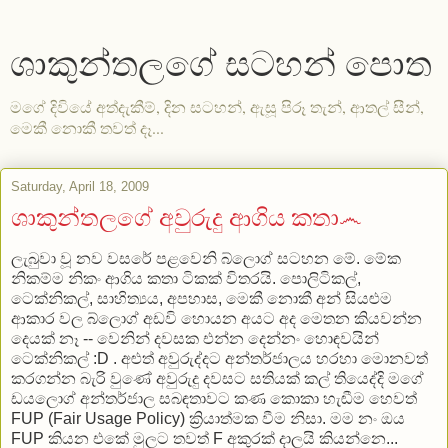
ශාකුන්තලගේ සටහන් පොත
මගේ දිවියේ අත්දැකීම්, දින සටහන්, ඇසූ පිරූ තැන්, ආතල් සීන්,
මෙකී නොකී තවත් දෑ...
Saturday, April 18, 2009
ශාකුන්තලගේ අවුරුදු ආගිය කතා෴
ලැබුවා වූ නව වසරේ පළවෙනි බ්ලොග් සටහන මේ. මේක
නිකම්ම නිකං ආගිය කතා ටිකක් විතරයි. පොලිටිකල්,
ටෙක්නිකල්, සාහිත්‍යය, අපහාස, මෙකී නොකී අන් සියළුම
ආකාර වල බ්ලොග් අඩවි හොයන අයට අද මෙතන කියවන්න
දෙයක් නෑ -- වෙනින් දවසක එන්න දෙන්නං හොඳවයින්
ටෙක්නිකල් :D . අළුත් අවුරුද්දට අන්තර්ජාලය හරහා මොනවත්
කරගන්න බැරි වුණේ අවුරුදු දවසට සතියක් කල් තියෙද්දි මගේ
ඩයලොග් අන්තර්ජාල සබඳතාවට කණ කොකා හැඬීම හෙවත්
FUP (Fair Usage Policy) ක්‍රියාත්මක වීම නිසා. මම නං ඔය
FUP කියන එකේ මුලට තවත් F අකුරක් දාලයි කියන්නෙ...