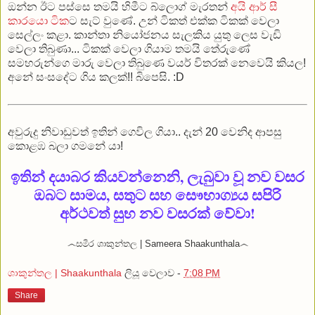
ඔන්න ඊට පස්සෙ තමයි හිමීට බ්ලොග් මැරතන්
අයි ආර් සී
කාරයො ටික
ට සැට් වුණේ. උන් ටිකත් එක්ක ටිකක් වෙලා
සෙල්ලං කළා. කාන්තා නියෝජනය සැලකිය යුතු ලෙස වැඩි
වෙලා තිබුණා... ටිකක් වෙලා ගියාම තමයි තේරුණේ
සමහරුන්ගෙ මාරු වෙලා තිබුණෙ වයර් විතරක් නෙවෙයි කියල!
අනේ සංසදේට ගිය කලක්!! බිපෙසි. :D
අවුරුදු නිවාඩුවත් ඉතින් ගෙවිල ගියා.. දැන් 20 වෙනිද ආපසු
කොළඹ බලා ගමනේ යා!
ඉතින් දයාබර කියවන්නෙනි, ලැබුවා වූ නව වසර
ඔබට සාමය, සතුට සහ සෞභාග්‍යය සපිරි
අර්ථවත් සුභ නව වසරක් වේවා!
෴සමීර ශාකුන්තල | Sameera Shaakunthala෴
ශාකුන්තල | Shaakunthala
ලියූ වෙලාව -
7:08 PM
Share