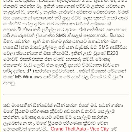
හරිම යාන්ත්‍රිකයි.. දුරකථන ඇමතුමකින් හිතට දැනෙන දේ SMS
එකකට කරන්න බෑ. ඉතින් කෙනෙක් එව්වම උත්තර යවන්නෙ
නැතුවත් බෑ නොවෑ. නැත්තං යාළුවො අමනාප වෙනවනෙ. මමත්
ඔය කොහෙන් කොහෙන් හරි ආපු එව්ව දෙක තුනක් හතර අතට
ෆෝවර්ඩ් කරල දැම්ම. මම සාහිත්‍යකරණයේ දක්ෂයෙක්
නෙවෙයි නිසා කවි ලිවිල්ල මට අරහං. ඒත් අන්තිමේ කොහොම
හරි අමාරුවෙන් ලියාගත්ත SMS නිසදැස් දෙකතුනක්... සීයකට
විතර යවන්න. දැන් ඕක ජංගම දුරකථනයට කොටන්න ඕන..
හපොයි! ඒක මාපටැඟිල්ලෙ පළු යන වැඩක්. මට SMS අප්පිරියා
වෙලා තියෙන්නෙත් ඕක නිසාමයි. ඉතින් උදව් වුණේ E220
මොඩම් එකත් එක්ක එන ජංගම සහකරු තමයි. මොකද
එතකොට වැඩ ලෝඩ් එක ඇඟිලි දහයට විමධ්‍යගත (වචනෙ
හරිද දන්නෑ :P ) කරන්න පුළුවන්නේ... ඉතින් ඕකෙන් මේකෙන්
මගේ M$ Windows පාවිච්චිය මේ දවස් වල ටිකක් වැඩි වුණා
ආපහු.
තව මාසෙකින් වින්ඩෝස් අයින් කරන එකේ මම පටන් ගත්තා
මගේ ප්‍රියතම පරිගණක ක්‍රීඩාව අවසාන වතාවට සෙල්ලම්
කරන්න. මොකද ආයෙම මේක මට සෙල්ලම් කරන්න
ලැබෙන්නෙ නෑ. මගේ ප්‍රියතම පරිගණක ක්‍රීඩාව වෙන
මොකක්වත් නෙවෙයි...
Grand Theft Auto - Vice City
. මේ