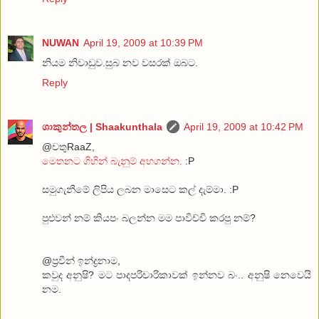
NUWAN
April 19, 2009 at 10:39 PM
නියම නිවාඩුව.සුබ නව වසරක් ඔබට.
Reply
ශාකුන්තල | Shaakunthala
April 19, 2009 at 10:42 PM
@චතුRaaZ,
මෙතනට ගිහින් බැනුම් අහගන්න.
:P
සමුගැනීමේ ලිපිය ලබන මාසෙට කල් දැම්මා. :P
පුළුවන් නම් කියපං බලන්න මම පාවිච්චි කරපු නම්?
@ප්‍රවීන් ඉන්ද්‍රනාම,
කවුද අනුෂි? මට පාදපරිචාරිකාවක් ඉන්නව බං.. අනුෂි නෙවෙයි
නම.