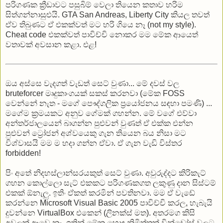
පරිගණක ක්‍රීඩාවට පසුබිම් වෙලා තියෙන කතාව හරිම
සිත්ගන්නාසුළුයි. GTA San Andreas, Liberty City කියල තවත්
ඒව තිබුණට ඒ එකක්වත් මට හරි ගියෙ නෑ (not my style).
Cheat code එකක්වත් පාවිච්චි නොකර මම මේක ආයෙත්
වතාවක් අවසාන කළා. එළ!
ඔය අස්සෙ වැදගත් වැඩත් සෙට් වුණා... මේ දවස් වල
bruteforcer මෘදුකාංගයක් සකස් කරනවා (මේක FOSS
වෙන්නේ නැත - මගේ පෞද්ගලික ප්‍රයෝජනය සඳහා පමණි) ...
මගේම ක්‍රමයකට අනුව ගේමක් ගහන්න. මේ වගේ එව්වා
අන්තර්ජාලයෙන් බාගන්න පුළුවන් වුණත් ඒ එක්ක එන්න
පුළුවන් ට්‍රෝජන් අශ්වයෙකු ගැන තියෙන බය නිසා මට
විශ්වාසයි මම ම හදා ගන්න ඒවා. ඒ ගැන වැඩි විස්තර
forbidden!
පිං අතේ නිදහස්ලාන්සරයකුත් සෙට් වුණා. අවුරුද්දට කිරිකැට්
ගහන කොල්ලො සැට් එකකට පරිගණකගත ලකුණු දාන සිස්ටම්
එකක් ඕනැලු. ඉතිං ඒකත් කරමින් පවතිනවා. මම ඒ වැඩේ
කරන්නෙ Microsoft Visual Basic 2005 පාවිච්චි කරල, හැබැයි
දුවන්නෙ VirtualBox එකෙන් (ලිනක්ස් මත). අතරමග කිසි
අවුලක් ආවෙ නෑ. ඉතින් මේක හොඳ නිමිත්තක් වින්ඩෝස් වලට