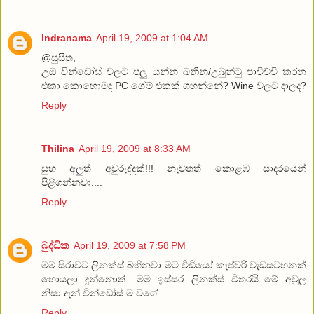
Indranama
April 19, 2009 at 1:04 AM
@සුසිත,
උඹ වින්ඩෝස් වලට පලු යන්න බනින/උබුන්ටු පාවිච්චි කරන
එකා කොහොමද PC ගේම් එකක් ගහන්නේ? Wine වලට දාලද?
Reply
Thilina
April 19, 2009 at 8:33 AM
සුභ අලුත් අවුරුද්දක්!!! නැවතත් කොළඹ සාදරයෙන්
පිළිගන්නවා....
Reply
බුද්ධික
April 19, 2009 at 7:58 PM
මම සිරාවට ලිනක්ස් බහිනවා මට වීඩියෝ කැප්චරි වැඩසටහනක්
හොයලා දුන්නොත්....මම ඉස්සර ලිනක්ස් විතරයි..මේ අවුල
නිසා දැන් වින්ඩෝස් ම වගේ
Reply