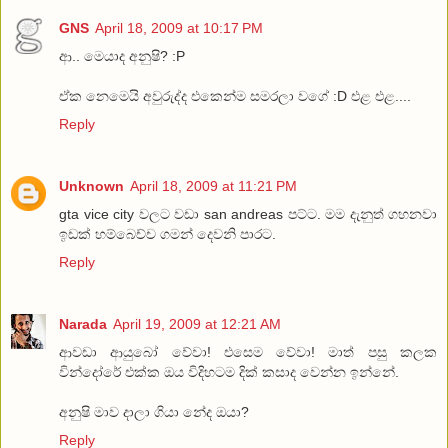
GNS
April 18, 2009 at 10:17 PM
ආ.. මෙයාද අනුෂි? :P
‍ඒක නෙමෙයි අවුරුද්ද එකෙන්ම සමරලා ‍වගේ :D එළ එළ....
Reply
Unknown
April 18, 2009 at 11:21 PM
gta vice city වලට වඩා san andreas පට්ට. මම දැනුත් ගහනවා
ඉඩක් හම්බෙච්ච ගමන් දෙවනි පාරට.
Reply
Narada
April 19, 2009 at 12:21 AM
ආවඩා ආයුබෝ වේවා! එසෙම වේවා! මාත් පසු කලක
වින්දෝරේ එක්ක ඔය විදිහටම දික් කසාද වෙන්න ඉන්නේ.
අනුෂි මාව දාලා ගියා නේද ඔයා?
Reply