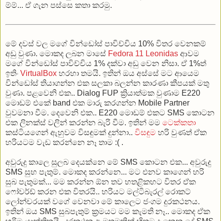
ම්ම්... ඒ ගැන පස්සෙ කතා කරමු.
මේ දවස් වල මගේ වින්ඩෝස් පාවිච්චිය 10% විතර වෙනකම්
අඩු වුණා. මොකද ලබන මාසේ
Fedora 11 Leonidas
ආවම
මගේ වින්ඩෝස් පාවිච්චිය 1% දක්වා අඩු වෙන නිසා. ඒ 1%ත්
ඉතිං
VirtualBox
හරහා තමයි. ඉතින් ඔය අස්සේ මට ආයෙම
වින්ඩෝස් තියාගන්න එක සලකා බලන්න කාරණා කීපයක් මතු
වුණා. පළවෙනි එක.. Dialog FUP ක්‍රියාත්මක වුණාම E220
මොඩම් එකේ band එක මාරු කරගන්න Mobile Partner
වුවමනා වීම. දෙවෙනි එක.. E220 මොඩම් එකට SMS කොටන
එක ලිනක්ස් වලින් කරන්න බැරි වීම. ඉතින් මම
ටෙක්කතා
කස්ටියගෙන් ඇහුවම විසඳුමක් දුන්නා..
විසඳුම
හරි වුණත් ඒක
හරියටම වැඩ කරන්නෙ නෑ තාම :( .
අවුරුදු කාලෙ සුලබ දෙයක්නෙ මේ SMS කොටන එක... අවුරුදු
SMS සුභ පැතුම්. මොකද කරන්නෙ... මට එනව කාගෙන් හරි
සුබ පැතුමක්... මම කරන්න ඕන තව හතළිකහට විතර ඒක
ෆෝවර්ඩ් කරන එක විතරයි.. හරියට මල්ටිබැරල් රොකට්
ලෝන්චරයක් වගේ වෙනවා මේ කාලෙට ජංගම දුරකථනය.
ඉතින් ඔය SMS සුබපැතුම් ක්‍රමයට මම කැමති නෑ.. මොකද ඒක