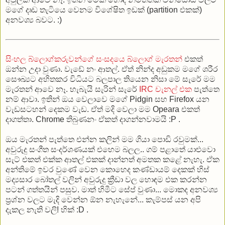
මගේ දෘඩ තැටියෙ වෙනම විශේෂිත ඉඩක් (partition එකක්)
අනවශ්‍ය බවට. :)
සිංහල බ්ලොග්කරුවන්ගේ සංසදයෙ
බ්ලොග් මැරතන්
එකත්
ඔන්න උදා වුණා. වැඩේ නං ආතල්. ඒත් නින්ද අඩුකම මගේ ශරීර
සෞඛ්‍යට අහිතකර විධියට බලපාල තියෙන නිසා මේ සැරේ මම
මැරතන් ආවෙ නෑ. හැබැයි සැරින් සැරේ
IRC චැනල් එක
පැත්තෙ
නම් ආවා. ඉතින් ඔය වෙලාවෙ මගේ Pidgin සහ Firefox යන
වැඩසටහන් දෙකම වැඩ. ඒත් මදි වෙලා මම Opeara එකත්
දාගත්තා. Chrome තිබුණනං ඒකත් දාගන්නවාමයි :P .
ඔය මැරතන් පැත්තෙ එන්න කලින් මම ගියා පොඩි රවුමක්...
අවුරුදු සංගීත සංදර්ශණයක් එහෙම බලල.. ග‌ම් පළාතේ යාළුවො
සැට් එකත් එක්ක ආතල් එකක් දාන්නත් අමතක කළේ නැහැ. ඒක
අන්තිමේ ඉවර වුණේ වෙන කොහෙද කණ්ඩායම් දෙකක් හිස්
මද්‍යසාර බෝතල් වලින් අවුරුදු ක්‍රීඩා වල හොඳම එක කරන්න
පටන් ගත්තයින් පසුව. මාත් හිමීට සේප් වුණා... මොකද අනවශ්‍ය
ප්‍රශ්න වලට මැදි වෙන්න ඕන නැහැනේ... කැම්පස් යන අපි
දැකල නැති වලි! හික් :D .