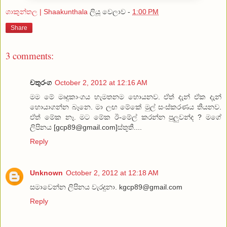
ශාකුන්තල | Shaakunthala
ලියූ වෙලාව -
1:00 PM
Share
3 comments:
චතුරංග
October 2, 2012 at 12:16 AM
මම මේ මෘදුකාංගය හැමතනම හොයනව. ඒත් දැන් ඒක දැන්
හොයාගන්න බෑනෙ. මා ලඟ මේකේ මුල් සංස්කරණය තියනව.
ඒත් මේක නෑ. මට මේක ඊ-මේල් කරන්න පුලුවන්ද ? මගේ
ලිපිනය [gcp89@gmail.com]ස්තූතී....
Reply
Unknown
October 2, 2012 at 12:18 AM
සමාවෙන්න ලිපිනය වැරදුනා. kgcp89@gmail.com
Reply