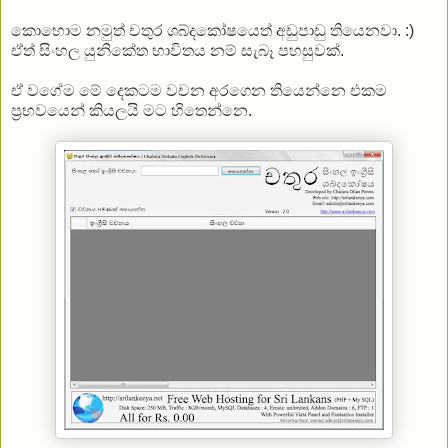
කොහොම නමුත් චතුර ශබ්දකෝෂයෙත් අඩුපාඩු තියෙනවා. :)
ඒත් සිංහල යුනිකේත භාවිතය නම් සැබෑ පහසුවක්.
ඒ වගේම මේ දෙකටම වචන අරගෙන තියෙන්නෙ එකම
ප්‍රභවයෙන් කියලයි මට හිතෙන්නෙ.