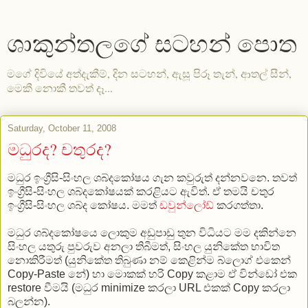
ශාකුන්තලගේ සටහන් පොත
මගේ දිවියේ අත්දැකීම්, දින සටහන්, ඇසූ පිරූ තැන්, ආතල් සීන්,
මෙකී නොකී තවත් දෑ...
Saturday, October 11, 2008
මධුරද? චතුරද?
මධුර ඉංග්‍රීසි-සිංහල ශබ්දකෝෂය ගැන කවුරුත් දන්නවනෙ. තවත්
ඉංග්‍රීසි-සිංහල ශබ්දකෝෂයක් කරළියට ඇවිත්. ඒ තමයි චතුර
ඉංග්‍රීසි-සිංහල ශබ්ද කෝෂය. මමත්
ඩවුන්ලෝඩ්
කරගත්තා.
මධුර ශබ්දකෝෂයෙ ලොකුම අඩුපාඩු තුන විධියට මම දකින්නෙ
සිංහල යතුරු පුවරුව අනලා තිබීමත්, සිංහල යුනිකේත භාවිත
නොකිරීමත් (යුනිකේත තිබුණා නම් කෙළින්ම බ්ලොග් එකෙන්
Copy-Paste නේ) හා මොකක් හරි Copy කළාම ඒ වින්ඩෝ එක
restore වීමයි (මධුර minimize කරලා URL එකක් Copy කරලා
බලන්න).