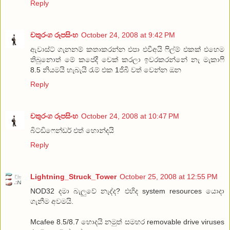
Reply
චතුරංග රූපසිංහ
October 24, 2008 at 9:42 PM
ඇවාස්ට් ගැනනම් කතාකරන්න එපා එවීඅයි ෆිල්ම් එකක් එහෙම
තිබුනොත් මේ කපේදී චෙක් කරලා ඉවරකරන්නේ නැ මැකාෆි
8.5 නියමයි හැබැයි රැම් එක 1ජීබී වත් වෙන්න ඔන
Reply
චතුරංග රූපසිංහ
October 24, 2008 at 10:47 PM
බිට්ඩි‍ෆෙන්ඩර් එත් හොන්දයි
Reply
Lightning_Struck_Tower
October 25, 2008 at 12:55 PM
NOD32 දමා බැලුවේ නැද්ද? එහිද system resources යොදා
ගැනීම අවමයි.
Mcafee 8.5/8.7 හොදයි නමුත් සමහර removable drive viruses