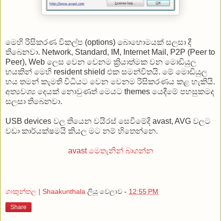
මෙහි රිසිකරණ විකල්ප (options) බොහොමයක් සලසා දී
තිබෙනවා. Network, Standard, IM, Internet Mail, P2P (Peer to
Peer), Web ලෙස වෙන වෙනම ක්‍රියාත්මක වන මොඩියුල
හයකින් මෙහි resident shield එක සමන්විතයි. මේ මොඩියුල
හය තමන් කැමති විධියට වෙන වෙනම රිසිකරණය කළ හැකියි.
අත්‍යවශ්‍ය දෙයක් නොවුණත් මෙයට themes යෙදීමේ පහසුකමද
සලසා තිබෙනවා.
USB devices වල තියෙන වයිරස් සෙවීමේදි avast, AVG වලට
වඩා කාර්යක්ෂමයි කියල මට නම් හිතෙන්නෙ.
avast මෙතැනින් බාගන්න
ශාකුන්තල | Shaakunthala
ලියූ වෙලාව -
12:55 PM
Share