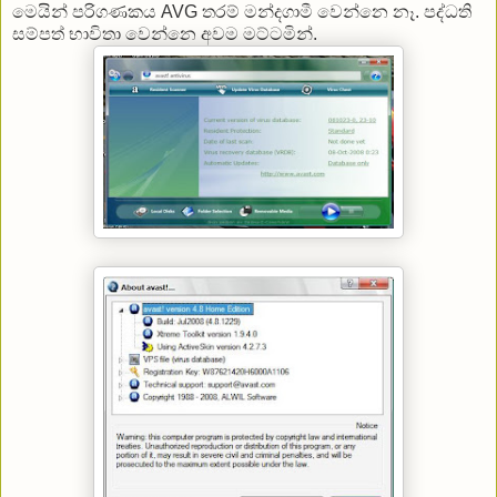
මෙයින් පරිගණකය AVG තරම් මන්දගාමී වෙන්නෙ නෑ. පද්ධති
සම්පත් භාවිතා වෙන්නෙ අවම මට්ටමින්.