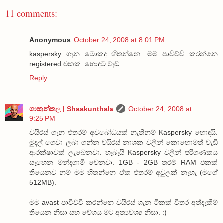
11 comments:
Anonymous
October 24, 2008 at 8:01 PM
kaspersky ගැන මොකද හිතන්නෙ. මම පාවිච්චි කරන්නෙ
registered එකක්. හොඳට වැඩ.
Reply
ශාකුන්තල | Shaakunthala
October 24, 2008 at
9:25 PM
වයිරස් ගැන එතරම් අවබෝධයක් නැතිනම් Kaspersky හොඳයි.
මුදල් ගෙවා ලබා ගන්න වයිරස් නාශක වලින් කොහොමත් වැඩි
ආරක්ෂාවක් ලැබෙනවා. හැබැයි Kaspersky වලින් පරිගණකය
සෑහෙන මන්දගාමී වෙනවා. 1GB - 2GB තරම් RAM එකක්
තියෙනව නම් මම හිතන්නෙ ඒක එතරම් අවුලක් නැහැ (මගේ
512MB).
මම avast පාවිච්චි කරන්නෙ වයිරස් ගැන ටිකක් විතර අත්දැකීම්
තියෙන නිසා සහ වේගය මට අත්‍යවශ්‍ය නිසා. :)