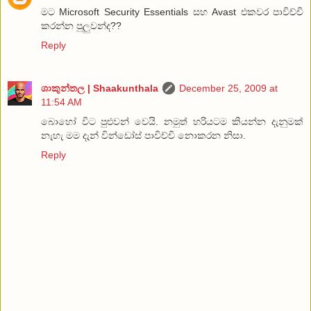
මට Microsoft Security Essentials සහ Avast එකවර පාවිච්චි
කරන්න පුලුවන්ද??
Reply
ශාකුන්තල | Shaakunthala
December 25, 2009 at
11:54 AM
බොහෝ විට පුළුවන් වෙයි. නමුත් හරියටම කියන්න දැනුමක්
නැහැ මම දැන් වින්ඩෝස් පාවිච්චි නොකරන නිසා.
Reply