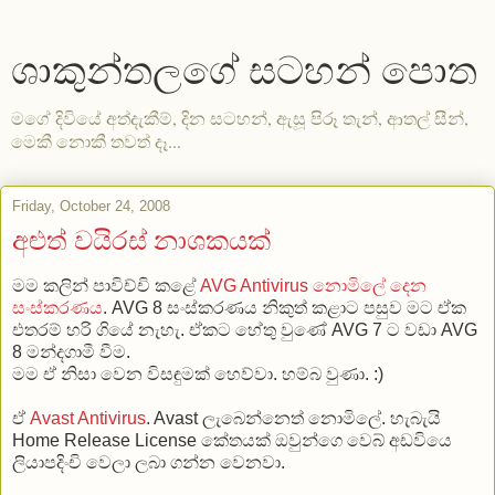
ශාකුන්තලගේ සටහන් පොත
මගේ දිවියේ අත්දැකීම්, දින සටහන්, ඇසූ පිරූ තැන්, ආතල් සීන්,
මෙකී නොකී තවත් දෑ...
Friday, October 24, 2008
අළුත් වයිරස් නාශකයක්
මම කලින් පාවිච්චි කළේ
AVG Antivirus නොමිලේ දෙන
සංස්කරණය
. AVG 8 සංස්කරණය නිකුත් කළාට පසුව මට ඒක
එතරම් හරි ගියේ නැහැ. ඒකට හේතු වුණේ AVG 7 ට වඩා AVG
8 මන්දගාමී වීම.
මම ඒ නිසා වෙන විසඳුමක් හෙව්වා. හම්බ වුණා. :)
ඒ
Avast Antivirus
. Avast ලැබෙන්නෙත් නොමිලේ. හැබැයි
Home Release License කේතයක් ඔවුන්ගෙ වෙබ් අඩවියෙ
ලියාපදිංචි වෙලා ලබා ගන්න වෙනවා.