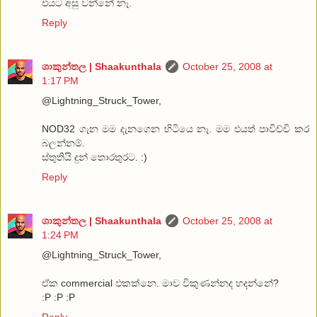
එයට අසු වන්නේ නෑ.
Reply
ශාකුන්තල | Shaakunthala
October 25, 2008 at
1:17 PM
@Lightning_Struck_Tower,
NOD32 ගැන මම දැනගෙන හිටියෙ නෑ. මම එයත් පාවිච්චි කර
බලන්නම්.
ස්තුතියි දුන් තොරතුරට. :)
Reply
ශාකුන්තල | Shaakunthala
October 25, 2008 at
1:24 PM
@Lightning_Struck_Tower,
ඒක commercial එකක්නෙ. මාව විකුණන්නද හදන්නේ?
:P :P :P
Reply